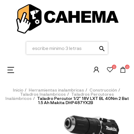
search
0
0
Inicio
Herramientas inalambricas
Construcción
Taladros Inalambricos
Taladros Percutores
Inalámbricos
Taladro Percutor 1/2" 18V LXT BL 40Nm 2 Bat
1.5 Ah Makita DHP487YX2B