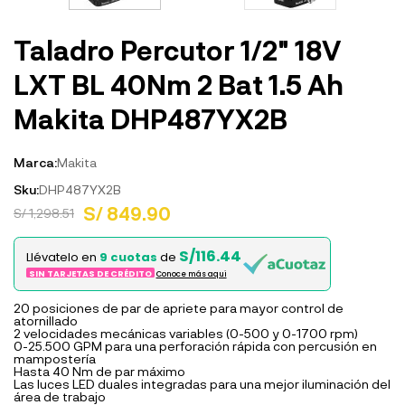
Taladro Percutor 1/2" 18V
LXT BL 40Nm 2 Bat 1.5 Ah
Makita DHP487YX2B
Marca:
Makita
Sku:
DHP487YX2B
S/ 849.90
S/ 1,298.51
S/116.44
Llévatelo en
9 cuotas
de
SIN TARJETAS DE CRÉDITO
Conoce más aqui
20 posiciones de par de apriete para mayor control de
atornillado
2 velocidades mecánicas variables (0-500 y 0-1700 rpm)
0-25.500 GPM para una perforación rápida con percusión en
mampostería
Hasta 40 Nm de par máximo
Las luces LED duales integradas para una mejor iluminación del
área de trabajo