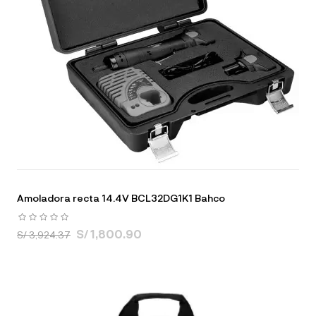
Amoladora recta 14.4V BCL32DG1K1 Bahco
S/ 1,800.90
S/ 3,924.37