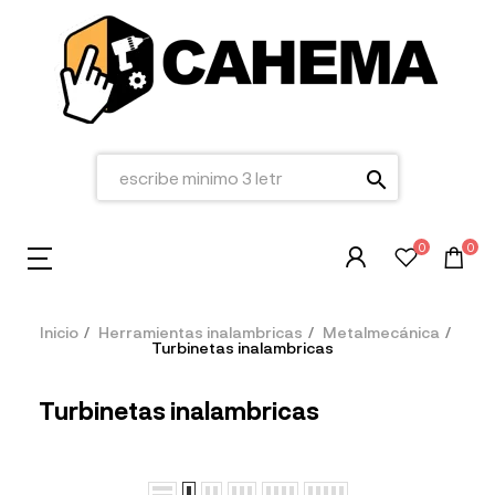
search
0
0
Inicio
Herramientas inalambricas
Metalmecánica
Turbinetas inalambricas
Turbinetas inalambricas