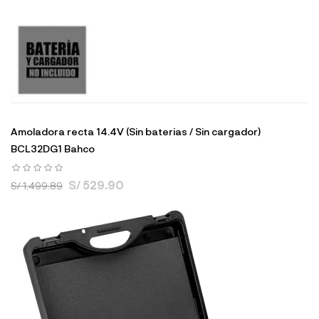
Amoladora recta 14.4V (Sin baterias / Sin cargador)
BCL32DG1 Bahco
S/ 529.90
S/ 1,499.89