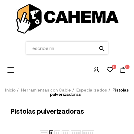
search
0
0
Inicio
Herramientas con Cable
Especializados
Pistolas
pulverizadoras
Pistolas pulverizadoras