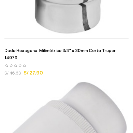
Dado Hexagonal Milimétrico 3/4" x 30mm Corto Truper
14979
S/ 27.90
S/ 46.63