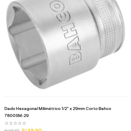
Dado Hexagonal Milimétrico 1/2" x 29mm Corto Bahco
7800SM-29
S/ 49.90
S/ 91.42