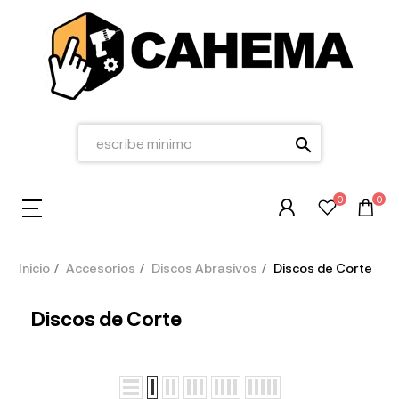
search
0
0
Inicio
Accesorios
Discos Abrasivos
Discos de Corte
Discos de Corte