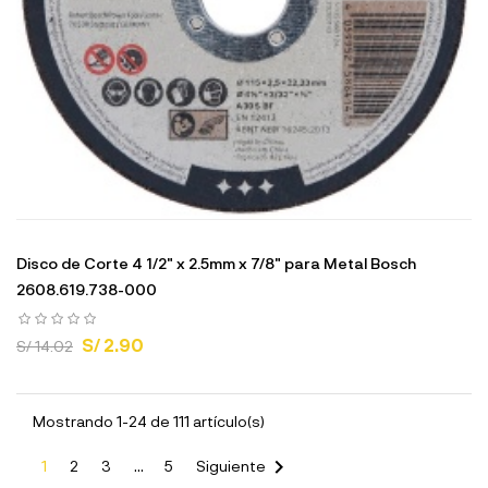
Disco de Corte 4 1/2" x 2.5mm x 7/8" para Metal Bosch
2608.619.738-000
S/ 2.90
S/ 14.02
Mostrando 1-24 de 111 artículo(s)

1
2
3
…
5
Siguiente