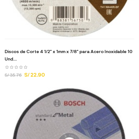
Discos de Corte 4 1/2" x 1mm x 7/8" para Acero Inoxidable 10
Und....
S/ 22.90
S/ 35.76