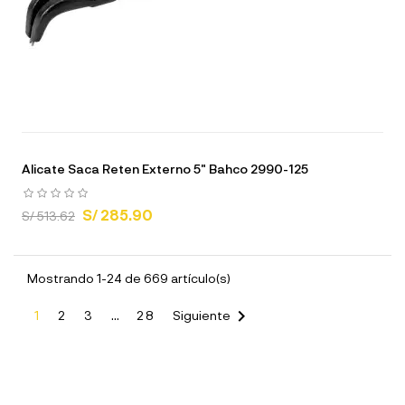
Alicate Saca Reten Externo 5" Bahco 2990-125
S/ 285.90
S/ 513.62
Mostrando 1-24 de 669 artículo(s)

1
2
3
…
28
Siguiente