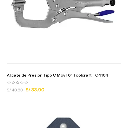
Alicate de Presión Tipo C Móvil 6" Toolcraft TC4164
S/ 33.90
S/ 48.80