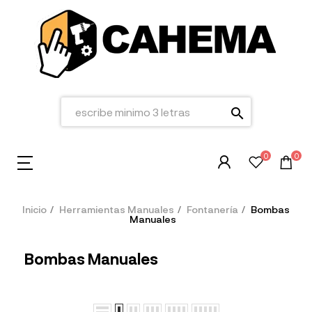
search
0
0
Inicio
Herramientas Manuales
Fontanería
Bombas
Manuales
Bombas Manuales