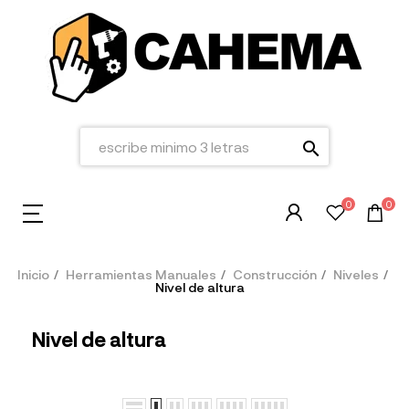
search
0
0
Inicio
Herramientas Manuales
Construcción
Niveles
Nivel de altura
Nivel de altura