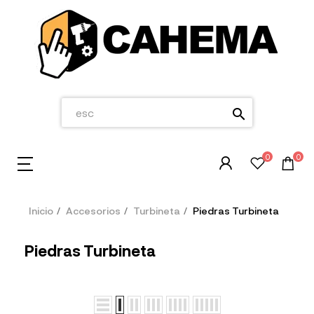
search
0
0
Inicio
Accesorios
Turbineta
Piedras Turbineta
Piedras Turbineta