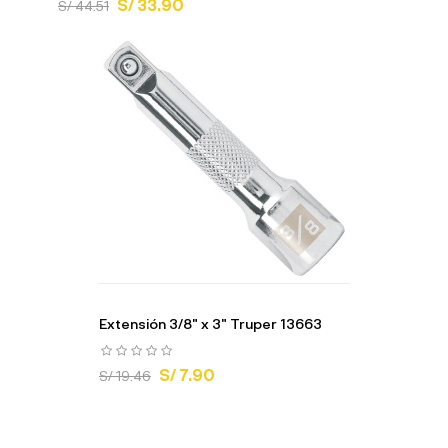
S/ 33.90
S/ 44.51
Extensión 3/8" x 3" Truper 13663
S/ 7.90
S/ 19.46