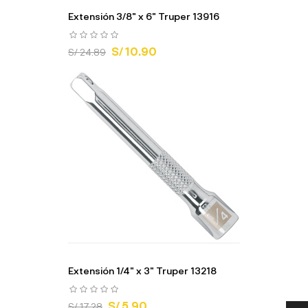
Extensión 3/8" x 6" Truper 13916
S/ 10.90
S/ 24.89
Extensión 1/4" x 3" Truper 13218
S/ 5.90
S/ 17.28