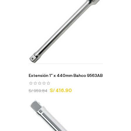
Extensión 1" x 440mm Bahco 9563AB
S/ 416.90
S/ 959.84