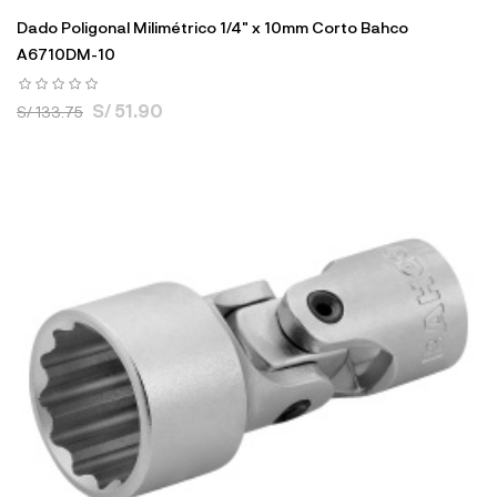
Dado Poligonal Milimétrico 1/4" x 10mm Corto Bahco
A6710DM-10
S/ 51.90
S/ 133.75