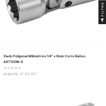
FILTRO
Dado Poligonal Milimétrico 1/4" x 6mm Corto Bahco
A6710DM-6
S/ 40.90
S/ 133.75