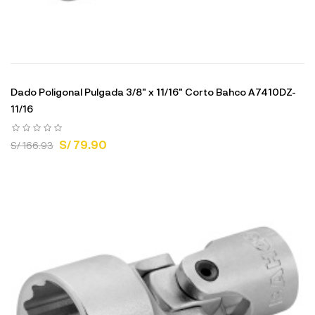
Dado Poligonal Pulgada 3/8" x 11/16" Corto Bahco A7410DZ-
11/16
S/ 79.90
S/ 166.93