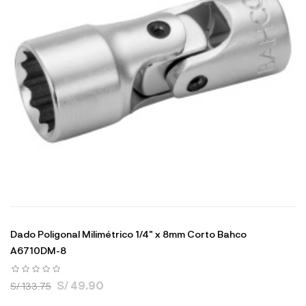
Dado Poligonal Milimétrico 1/4" x 8mm Corto Bahco
A6710DM-8
S/ 49.90
S/ 133.75