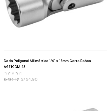
Dado Poligonal Milimétrico 1/4" x 13mm Corto Bahco
A6710DM-13
S/ 54.90
S/ 139.47