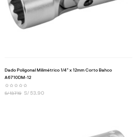
Dado Poligonal Milimétrico 1/4" x 12mm Corto Bahco
A6710DM-12
S/ 53.90
S/ 137.19