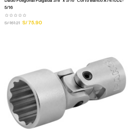
Dado Poligonal Pulgada 3/8" x 5/16" Corto Bahco A7410DZ-
5/16
S/ 75.90
S/ 161.21