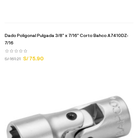
Dado Poligonal Pulgada 3/8" x 7/16" Corto Bahco A7410DZ-
7/16
S/ 75.90
S/ 161.21