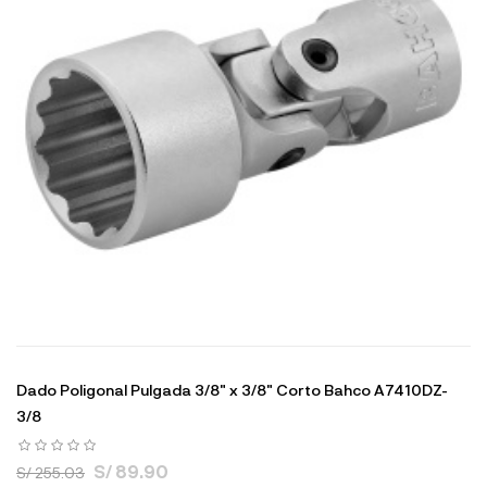
Dado Poligonal Pulgada 3/8" x 3/8" Corto Bahco A7410DZ-
3/8
S/ 89.90
S/ 255.03