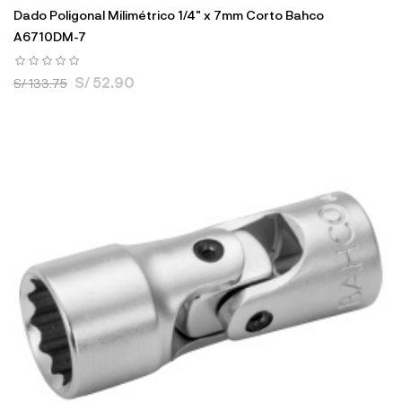
Dado Poligonal Milimétrico 1/4" x 7mm Corto Bahco
A6710DM-7
S/ 52.90
S/ 133.75