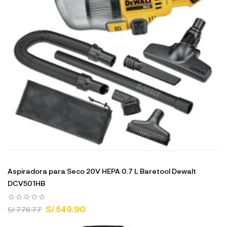
Aspiradora para Seco 20V HEPA 0.7 L Baretool Dewalt
DCV501HB
S/ 549.90
S/ 776.77