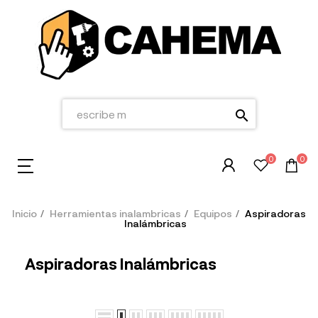
search
0
0
Inicio
Herramientas inalambricas
Equipos
Aspiradoras
Inalámbricas
Aspiradoras Inalámbricas