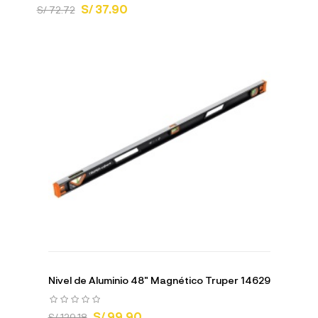
S/ 37.90
S/ 72.72
Nivel de Aluminio 48" Magnético Truper 14629
S/ 99.90
S/ 129.18