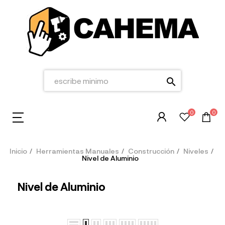
search
0
0
Inicio
Herramientas Manuales
Construcción
Niveles
Nivel de Aluminio
Nivel de Aluminio