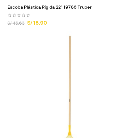
Escoba Plástica Rígida 22" 19786 Truper
S/ 18.90
S/ 46.63