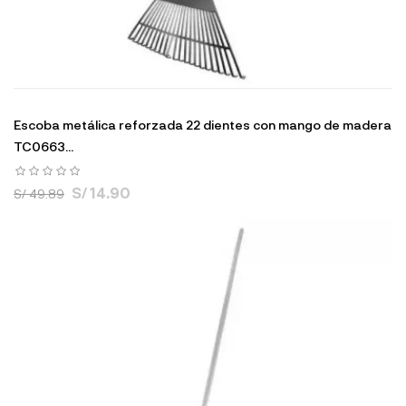
Escoba metálica reforzada 22 dientes con mango de madera
TC0663...
S/ 14.90
S/ 49.89