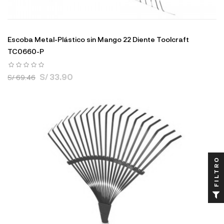
Escoba Metal-Plástico sin Mango 22 Diente Toolcraft
TC0660-P
S/ 33.90
S/ 69.46
FILTRO