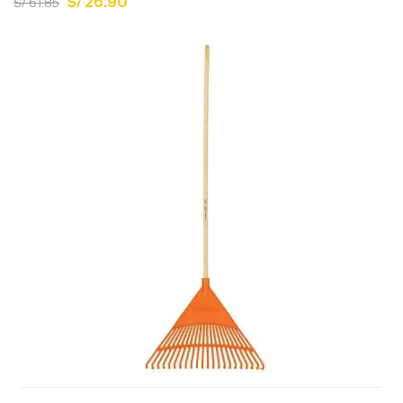
S/ 26.90
S/ 61.85