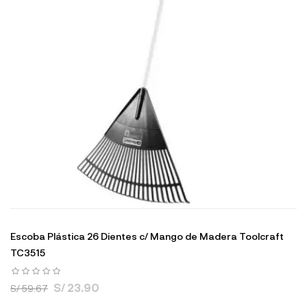
Escoba Plástica 26 Dientes c/ Mango de Madera Toolcraft
TC3515
S/ 23.90
S/ 59.67