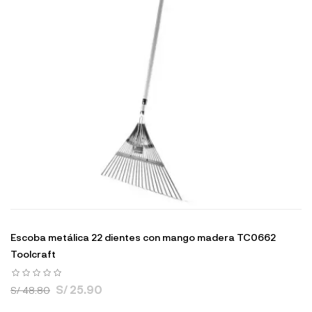
Escoba metálica 22 dientes con mango madera TC0662
Toolcraft
S/ 25.90
S/ 48.80