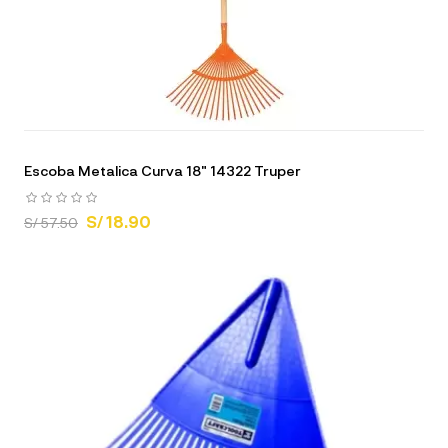
Escoba Metalica Curva 18" 14322 Truper
S/ 18.90
S/ 57.50