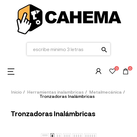
search
0
0
Inicio
Herramientas inalambricas
Metalmecánica
Tronzadoras Inalámbricas
Tronzadoras Inalámbricas