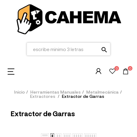
search
0
0
Inicio
Herramientas Manuales
Metalmecánica
Extractores
Extractor de Garras
Extractor de Garras