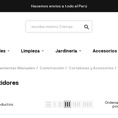
Hacemos envios a todo el Perú
search
les
Limpieza
Jardineria
Accesorios
amientas Manuales
Construcción
Cortalosas y Accesorios
tidores
Ordena
oductos.
por