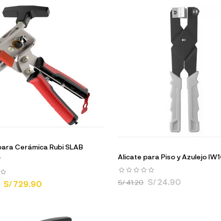
para Cerámica Rubi SLAB
Alicate para Piso y Azulejo IW1
R
S/ 24.90
S/ 41.20
S/ 729.90