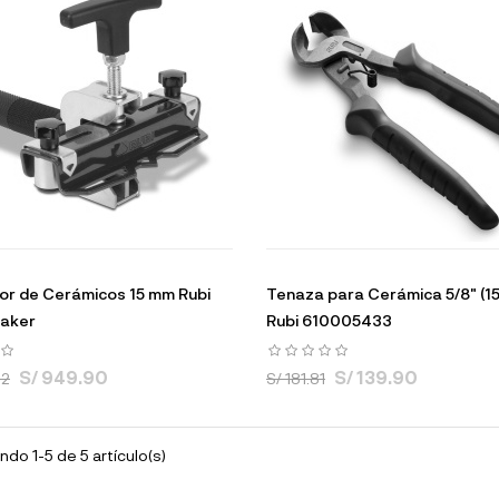
r de Cerámicos 15 mm Rubi
Tenaza para Cerámica 5/8" (1
eaker
Rubi 610005433
S/ 949.90
S/ 139.90
72
S/ 181.81
do 1-5 de 5 artículo(s)