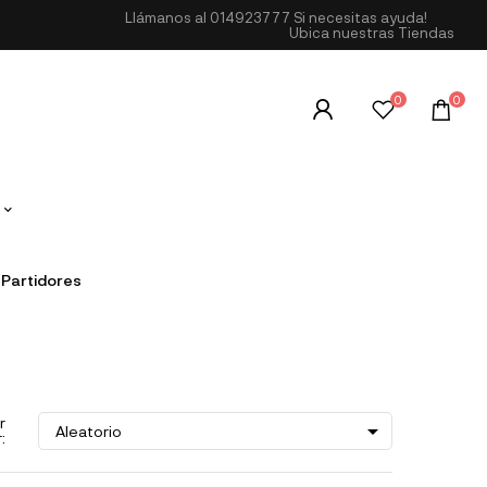
Llámanos al
014923777
Si necesitas ayuda!
Ubica nuestras Tiendas
0
0
Partidores
r

Aleatorio
: