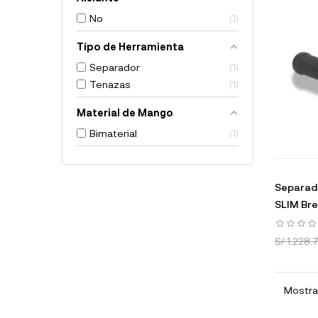
No
1
Tipo de Herramienta
Separador
1
Tenazas
1
Material de Mango
Bimaterial
1
Separado
SLIM Br
S/ 1,228.
Mostran