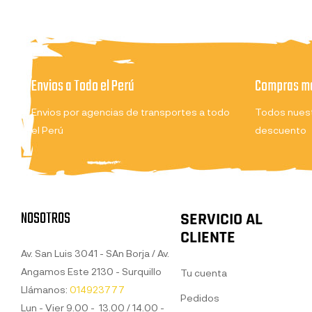
Envios a Todo el Perú
Compras ma
Envios por agencias de transportes a todo
Todos nuest
el Perú
descuento
NOSOTROS
SERVICIO AL
CLIENTE
Av. San Luis 3041 - SAn Borja / Av.
Angamos Este 2130 - Surquillo
Tu cuenta
Llámanos:
014923777
Pedidos
Lun - Vier 9.00 - 13.00 / 14.00 -