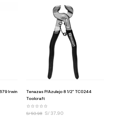
679 Irwin
Tenazas P/Azulejo 8 1/2" TC0244
Toolcraft
S/ 37.90
S/ 50.98