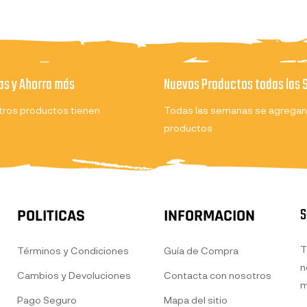
s y Ahorra más
Nuevos Productos todas las
ros productos tienen
Todas las semanas se agregan
productos
S
POLITICAS
INFORMACION
T
Términos y Condiciones
Guía de Compra
n
Cambios y Devoluciones
Contacta con nosotros
m
Pago Seguro
Mapa del sitio