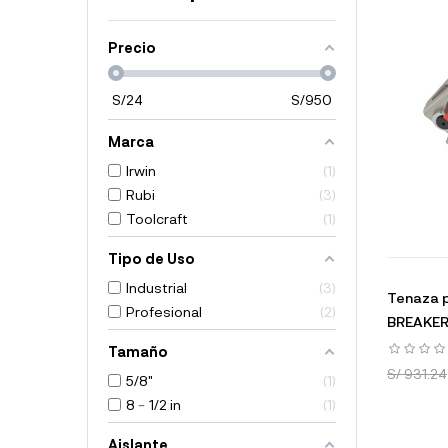
Precio
S/
24
S/
950
Marca
Irwin
1
Rubi
3
Toolcraft
1
Tipo de Uso
Industrial
3
Tenaza 
Profesional
2
BREAKE
Tamaño
S/ 931.24
5/8"
1
8﹣1/2 in
1
Aislante