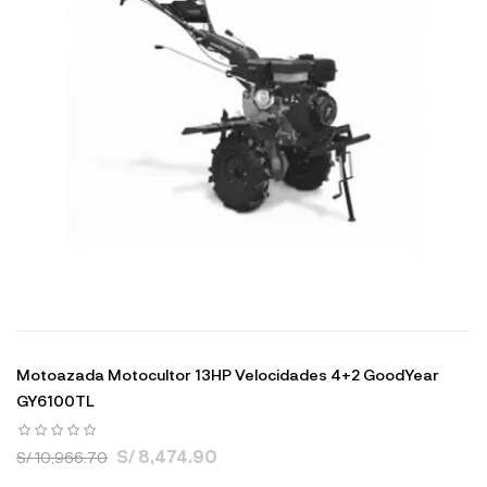
Motoazada Motocultor 13HP Velocidades 4+2 GoodYear
GY6100TL
S/ 8,474.90
S/ 10,966.70