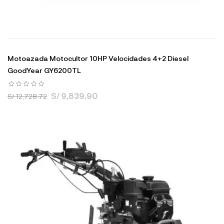
Motoazada Motocultor 10HP Velocidades 4+2 Diesel
GoodYear GY6200TL
S/ 9,839.90
S/ 12,728.72