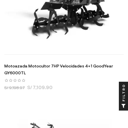
Motoazada Motocultor 7HP Velocidades 4+1 GoodYear
GY6000TL
FILTRO
S/ 7,109.90
S/ 9,198.97