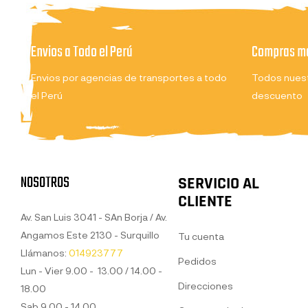
Envios a Todo el Perú
Compras ma
Envios por agencias de transportes a todo
Todos nuest
el Perú
descuento
NOSOTROS
SERVICIO AL
CLIENTE
Av. San Luis 3041 - SAn Borja / Av.
Angamos Este 2130 - Surquillo
Tu cuenta
Llámanos:
014923777
Pedidos
Lun - Vier 9.00 - 13.00 / 14.00 -
Direcciones
18.00
Sab 9.00 - 14.00