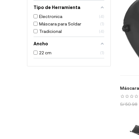
Tipo de Herramienta
Electronica
4
Máscara para Soldar
1
Tradicional
4
Ancho
22 cm
1
Máscara 
S/ 50.98