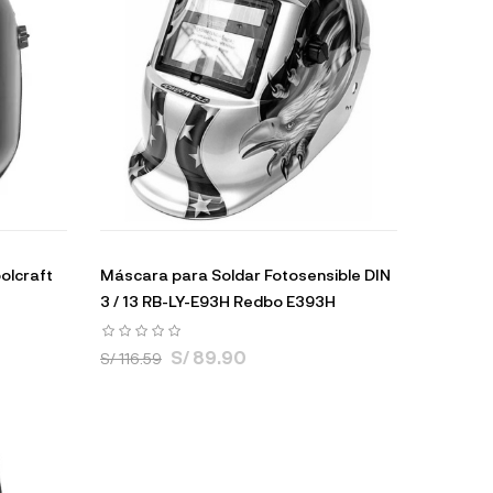
olcraft
Máscara para Soldar Fotosensible DIN
3 / 13 RB-LY-E93H Redbo E393H
S/ 89.90
S/ 116.59