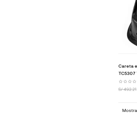
Careta e
TC5307 
S/ 492.21
Mostran