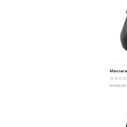
Máscara 
S/ 30.33