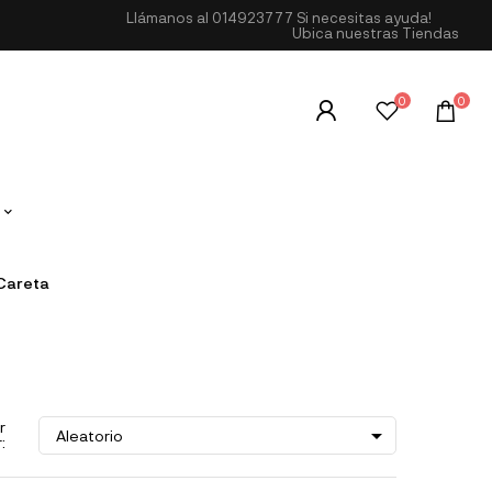
Llámanos al
014923777
Si necesitas ayuda!
Ubica nuestras Tiendas
0
0
Careta
r

Aleatorio
: