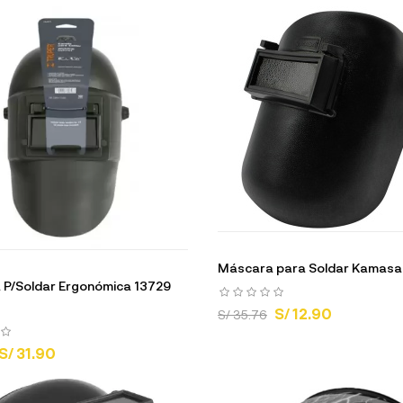
Máscara para Soldar Kamas
P/Soldar Ergonómica 13729
S/ 12.90
S/ 35.76
S/ 31.90