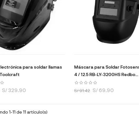
lectrónica para soldar llamas
Máscara para Soldar Fotosens
Toolcraft
4 / 12.5 RB-LY-3200HS Redbo...
S/ 329.90
S/ 69.90
S/ 91.42
do 1-11 de 11 artículo(s)