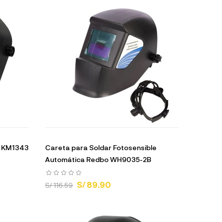
a KM1343
Careta para Soldar Fotosensible
Automática Redbo WH9035-2B
S/ 89.90
S/ 116.59