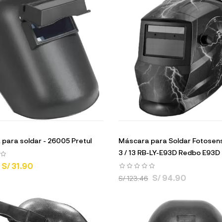
para soldar - 26005 Pretul
Máscara para Soldar Fotosens
3 / 13 RB-LY-E93D Redbo E93D
S/ 31.90
S/ 94.90
S/ 123.46