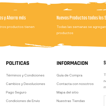
s y Ahorra más
Nuevos Productos todas las
ros productos tienen
Todas las semanas se agregan
productos
S
POLITICAS
INFORMACION
T
Términos y Condiciones
Guía de Compra
n
Cambios y Devoluciones
Contacta con nosotros
m
Pago Seguro
Mapa del sitio
Condiciones de Envio
Nuestras Tiendas