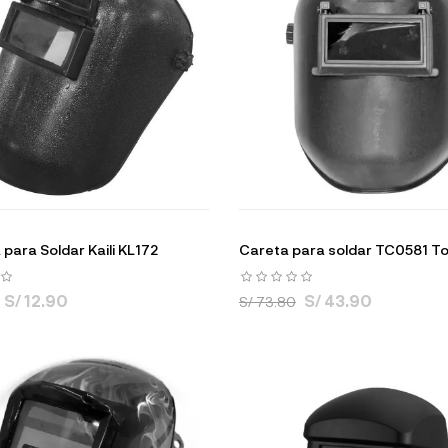
para Soldar Kaili KL172
Careta para soldar TC0581 To
S/ 12.90
S/ 43.90
S/ 73.80