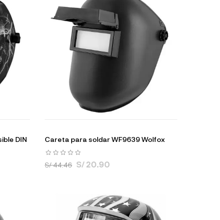
ible DIN
Careta para soldar WF9639 Wolfox
S/ 20.90
S/ 44.46