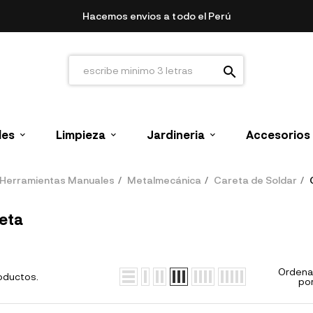
Hacemos envios a todo el Perú
search
les
Limpieza
Jardineria
Accesorios
Herramientas Manuales
Metalmecánica
Careta de Soldar
eta
Ordena
roductos.
por