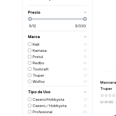
Precio
S/
12
S/
330
Marca
Kaili
1
Kamasa
1
Pretul
1
Redbo
4
Toolcraft
2
Truper
1
Wolfox
1
Mascara 
Truper
Tipo de Uso
Casero/Hobbysta
1
S/ 61.85
Casero／Hobbysta
1
Profesional
9