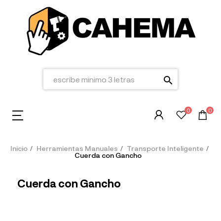
search
0
0
Inicio
Herramientas Manuales
Transporte Inteligente
Cuerda con Gancho
Cuerda con Gancho