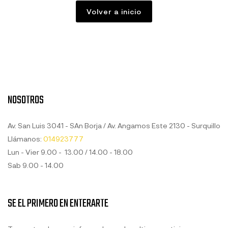
Volver a inicio
NOSOTROS
Av. San Luis 3041 - SAn Borja / Av. Angamos Este 2130 - Surquillo
Llámanos:
014923777
Lun - Vier 9.00 - 13.00 / 14.00 - 18.00
Sab 9.00 - 14.00
SE EL PRIMERO EN ENTERARTE