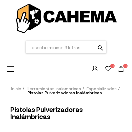
search
0
0
Inicio
Herramientas inalambricas
Especializados
Pistolas Pulverizadoras Inalámbricas
Pistolas Pulverizadoras
Inalámbricas