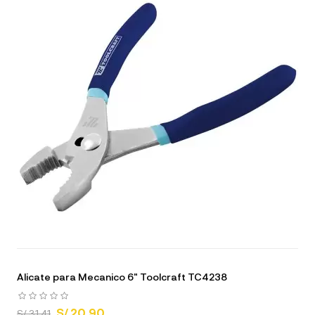
Alicate para Mecanico 6" Toolcraft TC4238
S/ 20.90
S/ 31.41