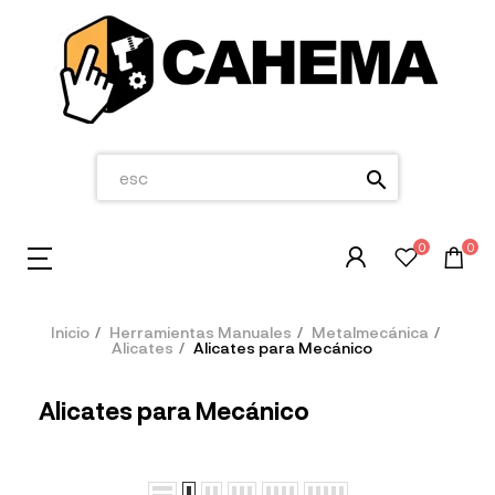
search
0
0
Inicio
Herramientas Manuales
Metalmecánica
Alicates
Alicates para Mecánico
Alicates para Mecánico