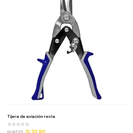
Tijera de aviación recta
S/ 32.90
S/ 47.72