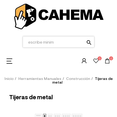
search
0
0
Inicio
Herramientas Manuales
Construcción
Tijeras de
metal
Tijeras de metal