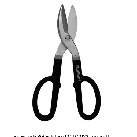
Tijera Forjada P/Hojalatero 10" TC0123 Toolcraft