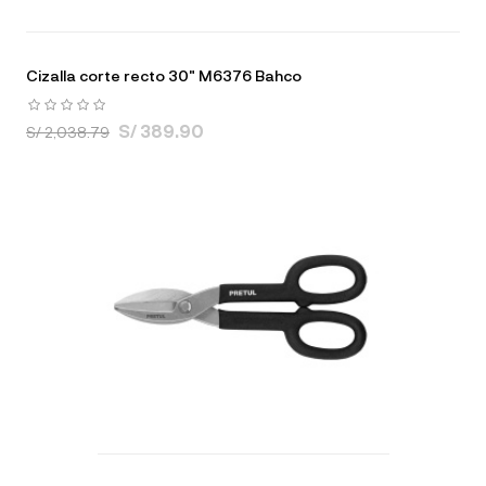
Cizalla corte recto 30" M6376 Bahco
S/ 389.90
S/ 2,038.79