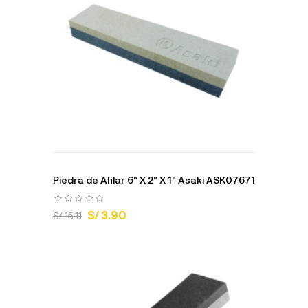
Piedra de Afilar 6" X 2" X 1" Asaki ASK07671
S/ 3.90
S/ 15.11