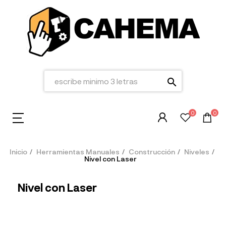
search
0
0
Inicio
Herramientas Manuales
Construcción
Niveles
Nivel con Laser
Nivel con Laser