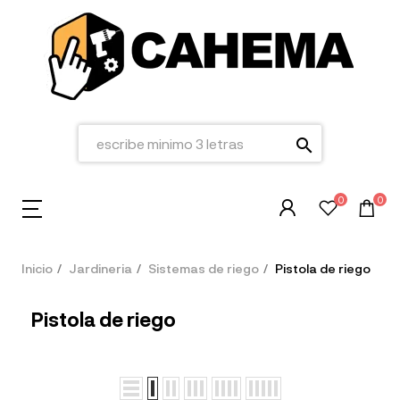
search
0
0
Inicio
Jardineria
Sistemas de riego
Pistola de riego
Pistola de riego