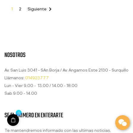

1
2
Siguiente
NOSOTROS
Av. San Luis 3041 - SAn Borja / Av. Angamos Este 2130 - Surquillo
Llámanos:
014923777
Lun - Vier 9.00 - 13.00 / 14.00 - 18.00
Sab 9.00 - 14.00
SE EL PRIMERO EN ENTERARTE
0
Te mantendremos informado con las ultimas noticias,