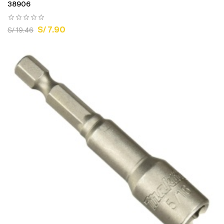
38906
S/ 7.90
S/ 19.46