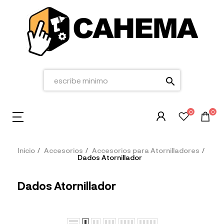
search
0
0
Inicio
Accesorios
Accesorios para Atornilladores
Dados Atornillador
Dados Atornillador