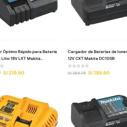
 Óptimo Rápido para Batería
Cargador de Baterías de Iones
 Litio 18V LXT Makita...
12V CXT Makita DC10SB
S/ 219.90
S/ 199.90
7
S/ 284.78