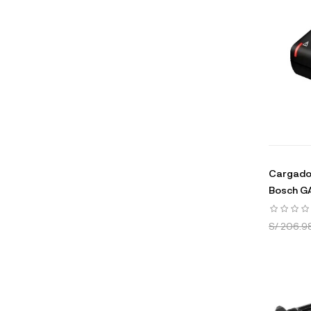
Cargador
Bosch G
S/ 206.9