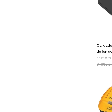
Cargador
de Ion de
S/ 336.2