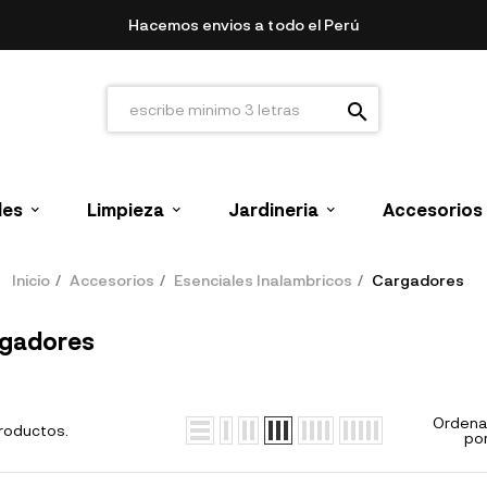
Hacemos envios a todo el Perú
search
les
Limpieza
Jardineria
Accesorios
Inicio
Accesorios
Esenciales Inalambricos
Cargadores
gadores
Ordena
roductos.
por