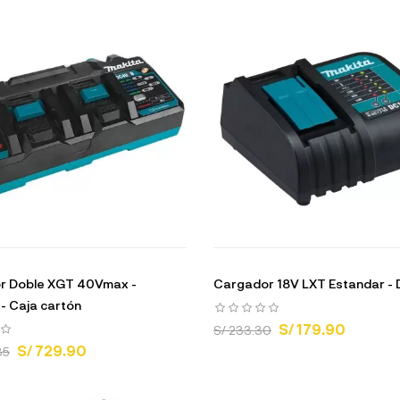
r Doble XGT 40Vmax -
Cargador 18V LXT Estandar -
 Caja cartón
S/ 179.90
S/ 233.30
S/ 729.90
35