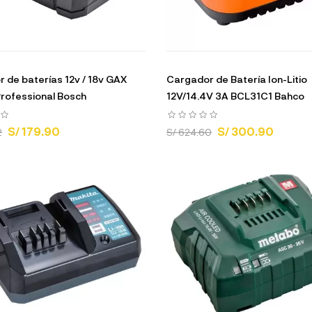
 de baterías 12v / 18v GAX
Cargador de Batería Ion-Litio
rofessional Bosch
12V/14.4V 3A BCL31C1 Bahco
S/ 179.90
S/ 300.90
2
S/ 624.60