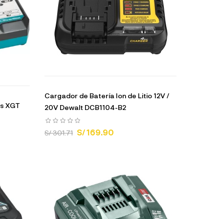
Cargador de Batería Ion de Litio 12V /
as XGT
20V Dewalt DCB1104-B2
S/ 169.90
S/ 301.71