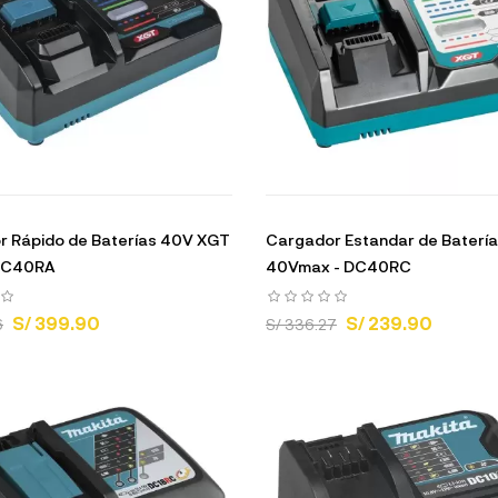
r Rápido de Baterías 40V XGT
Cargador Estandar de Baterí
DC40RA
40Vmax - DC40RC
S/ 399.90
S/ 239.90
6
S/ 336.27