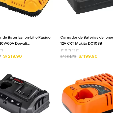
 de Baterías Ion-Litio Rápido
Cargador de Baterías de Iones
 20V/60V Dewalt...
12V CXT Makita DC10SB
S/ 219.90
S/ 199.90
7
S/ 284.78