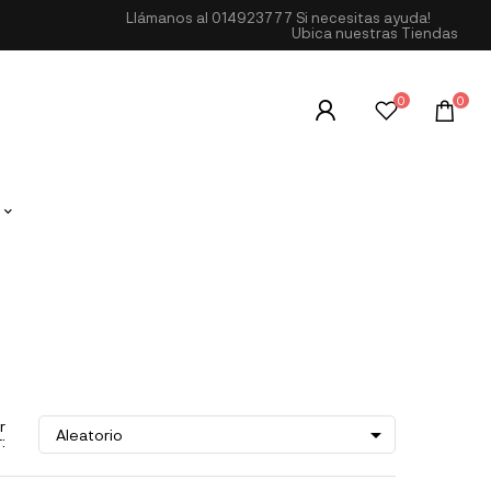
Llámanos al
014923777
Si necesitas ayuda!
Ubica nuestras Tiendas
0
0
r

Aleatorio
: