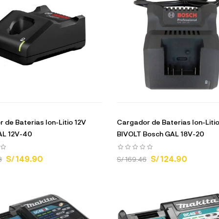
 de Baterias Ion-Litio 12V
Cargador de Baterias Ion-Liti
AL 12V-40
BIVOLT Bosch GAL 18V-20
S/ 149.90
S/ 124.90
8
S/ 169.46