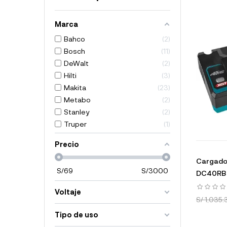
Marca
Bahco
2
Bosch
11
DeWalt
2
Hilti
3
Makita
23
Metabo
2
Stanley
2
Truper
1
Precio
Cargado
S/
69
S/
3000
DC40RB -
Voltaje
S/ 1,035.
Tipo de uso