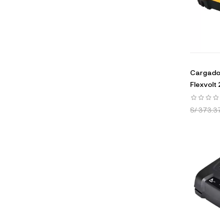
Cargador
Flexvolt
S/ 373.3