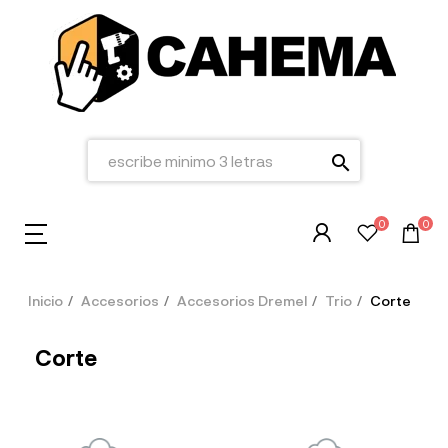
search
0
0
Inicio
Accesorios
Accesorios Dremel
Trio
Corte
Corte