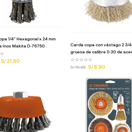
pa 1/4" Hexagonal x 24 mm
Carda copa con vástago 2 3/4
 Inox Makita D-76750
gruesa de calibre 0.30 de acero
S/ 21.90
S/ 8.90
S/ 19.46