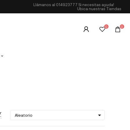
Llámanos al
014923777
Si necesitas ayuda!
Ubica nuestras Tiendas
0
0
r

Aleatorio
: