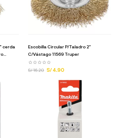
" cerda
Escobilla Circular P/Taladro 2"
...
C/Vástago 11569 Truper
S/ 4.90
S/ 16.20