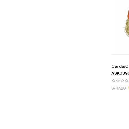
Carda/Ce
ASK089
S/ 17.28