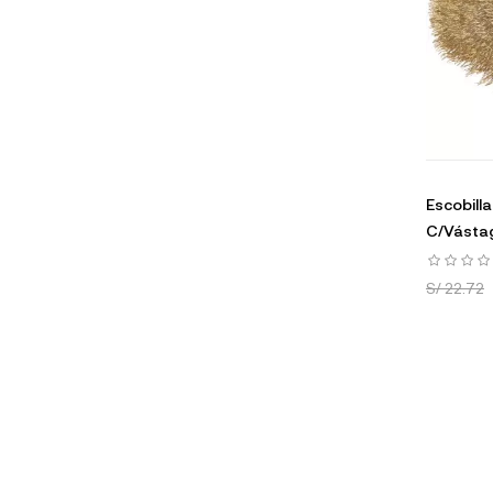
Escobilla
C/Vástag
S/ 22.72