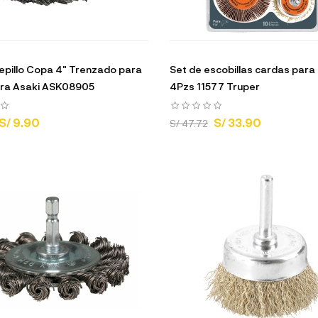
pillo Copa 4" Trenzado para
Set de escobillas cardas para
ra Asaki ASK08905
4Pzs 11577 Truper
S/ 9.90
S/ 33.90
S/ 47.72