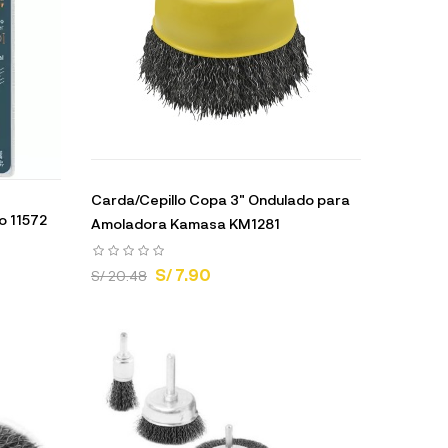
Carda/Cepillo Copa 3" Ondulado para
o 11572
Amoladora Kamasa KM1281
S/ 7.90
S/ 20.48