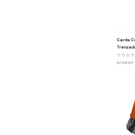
Carda Co
Trenzada
S/ 34.67