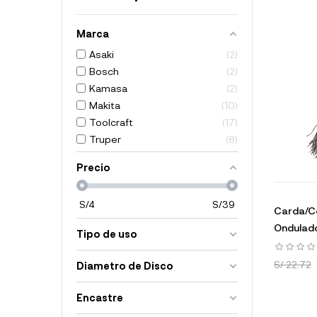
Marca
Asaki
2
Bosch
2
Kamasa
2
Makita
10
Toolcraft
17
Truper
8
Precio
S/
4
S/
39
Carda/Ce
Ondulad
Tipo de uso
S/ 22.72
Diametro de Disco
Encastre