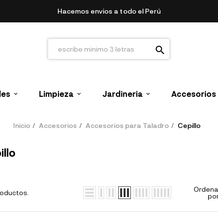
Hacemos envios a todo el Perú
search
les
Limpieza
Jardineria
Accesorios
Inicio
Accesorios
Accesorios para Taladro
Cepillo
illo
Ordena
roductos.
por