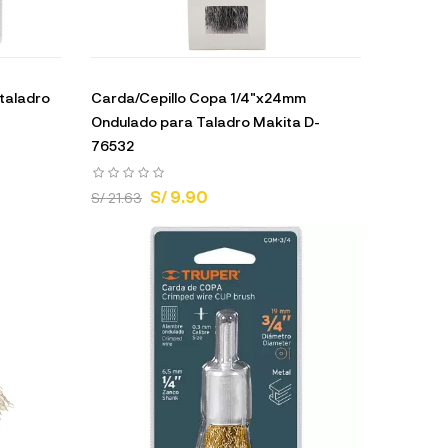
 taladro
Carda/Cepillo Copa 1/4"x24mm
Ondulado para Taladro Makita D-
76532
S/ 9.90
S/ 21.63