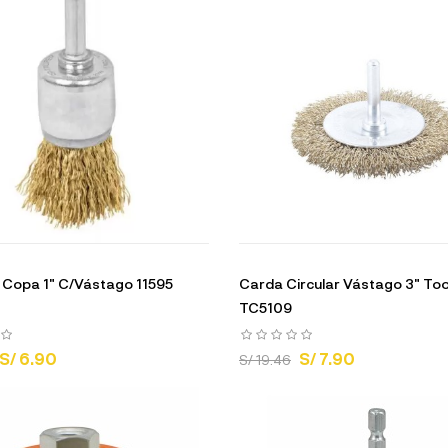
a Copa 1" C/Vástago 11595
Carda Circular Vástago 3" Too
TC5109
S/ 6.90
S/ 7.90
S/ 19.46