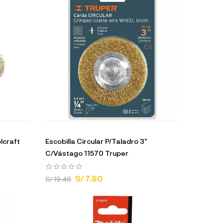
lcraft
Escobilla Circular P/Taladro 3"
C/Vástago 11570 Truper
S/ 7.90
S/ 19.46