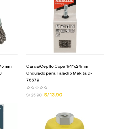
 75 mm
Carda/Cepillo Copa 1/4"x24mm
0
Ondulado para Taladro Makita D-
76679
S/ 13.90
S/ 25.98