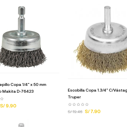
pillo Copa 1/4" x 50 mm
Escobilla Copa 1.3/4" C/Vásta
o Makita D-76423
Truper
S/ 9.90
S/ 7.90
S/ 19.46