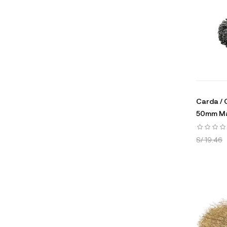
Carda / C
50mm Ma
S/ 19.46