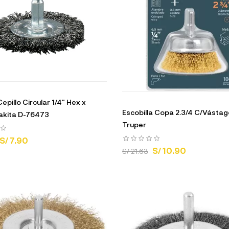
epillo Circular 1/4" Hex x
Escobilla Copa 2.3/4 C/Vástag
kita D-76473
Truper
S/ 7.90
S/ 10.90
S/ 21.63