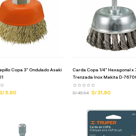
pillo Copa 3" Ondulado Asaki
Carda Copa 1/4" Hexagonal x
01
Trenzada Inox Makita D-7670
S/ 5.90
S/ 31.90
S/ 45.54