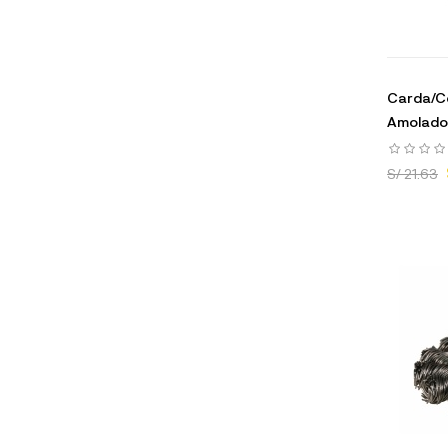
Carda/Ce
Amolado
S/ 21.63