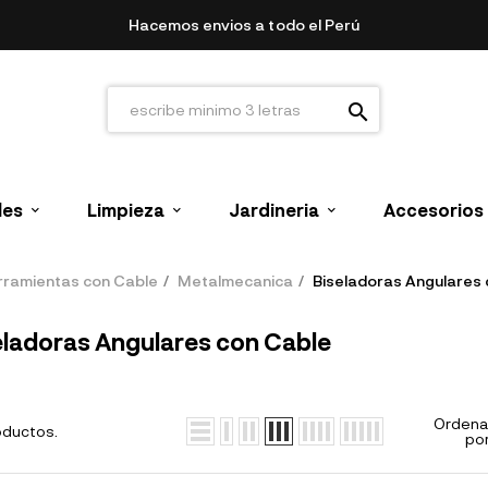
Hacemos envios a todo el Perú
search
les
Limpieza
Jardineria
Accesorios
rramientas con Cable
Metalmecanica
Biseladoras Angulares 
eladoras Angulares con Cable
Ordena
oductos.
por