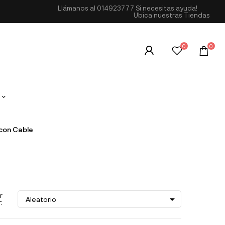
Llámanos al
014923777
Si necesitas ayuda!
Ubica nuestras Tiendas
0
0
con Cable
r

Aleatorio
: