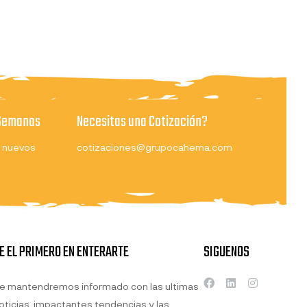
 Semanas
Necesitas una Cotización?
 nuevos
cotizaciones@grupocahema.com
E EL PRIMERO EN ENTERARTE
SIGUENOS
e mantendremos informado con las ultimas
oticias, impactantes tendencias y las