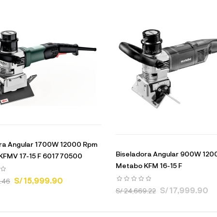
ora Angular 1700W 12000 Rpm
Biseladora Angular 900W 12
KFMV 17-15 F 601770500
Metabo KFM 16-15 F
S/ 15,999.90
9.46
S/ 17,999.90
S/ 24,669.22