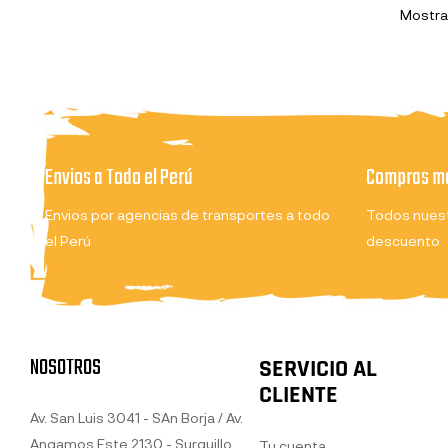
Mostran
Envios a Todo el Perú
Compras ma
Envios por agencias de transportes a todo
Todos nuest
el Perú
descuento
NOSOTROS
SERVICIO AL
CLIENTE
Av. San Luis 3041 - SAn Borja / Av.
Angamos Este 2130 - Surquillo
Tu cuenta