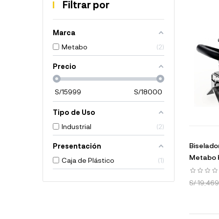
Filtrar por
Marca
Metabo
2
Precio
S/
15999
S/
18000
Tipo de Uso
Industrial
2
Biselad
Presentación
Metabo 
Caja de Plástico
1
S/ 19,46