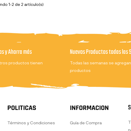
do 1-2 de 2 artículo(s)
s y Ahorra más
Nuevos Productos todas las
ros productos tienen
Todas las semanas se agregan
productos
S
POLITICAS
INFORMACION
T
Términos y Condiciones
Guía de Compra
n