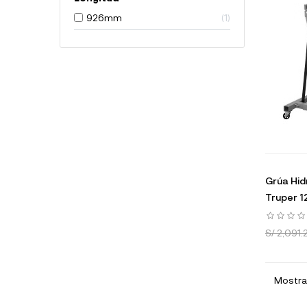
926mm
1
Grúa Hid
Truper 1
S/ 2,091.
Mostran