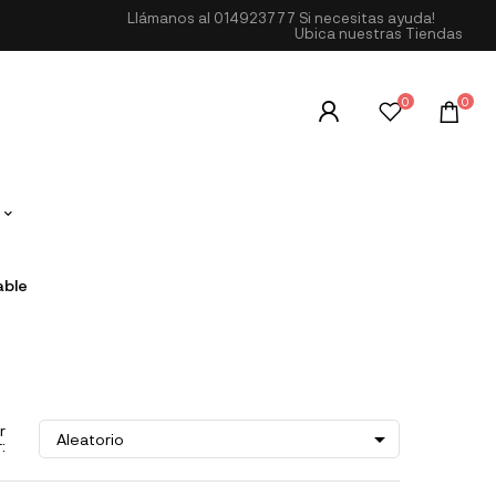
Llámanos al
014923777
Si necesitas ayuda!
Ubica nuestras Tiendas
0
0
able
r

Aleatorio
: