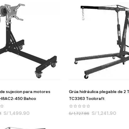
de sujecion para motores
Grúa hidráulica plegable de 2 
H8AC2-450 Bahco
TC3363 Toolcraft
S/ 1,499.90
S/ 1,241.90
1
S/ 1,727.86