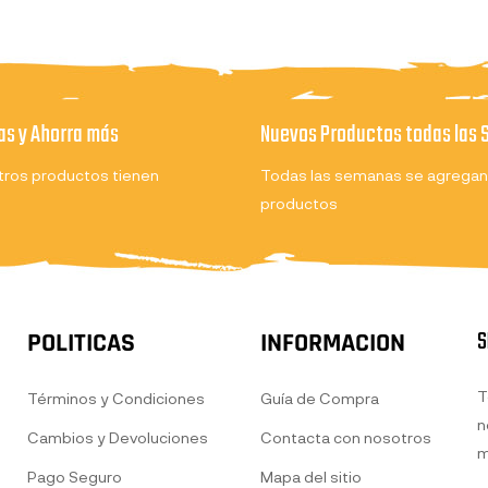
s y Ahorra más
Nuevos Productos todas las
ros productos tienen
Todas las semanas se agregan
productos
S
POLITICAS
INFORMACION
T
Términos y Condiciones
Guía de Compra
n
Cambios y Devoluciones
Contacta con nosotros
m
Pago Seguro
Mapa del sitio