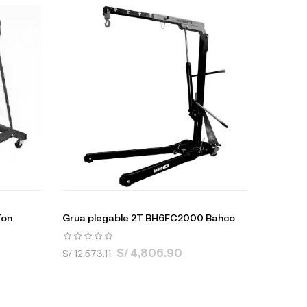
Ton
Grua plegable 2T BH6FC2000 Bahco
S/ 4,806.90
S/ 12,573.11