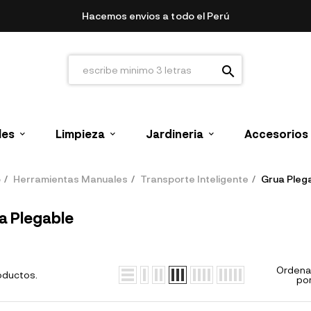
Hacemos envios a todo el Perú
search
les
Limpieza
Jardineria
Accesorios
o
Herramientas Manuales
Transporte Inteligente
Grua Pleg
a Plegable
Ordena
oductos.
por