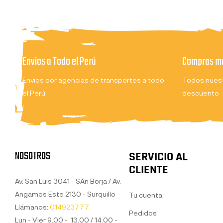
Envios a Todo el Perú
Compras ma
Envios por agencias de transportes a todo
Todos nuest
el Perú
descuento
NOSOTROS
SERVICIO AL
CLIENTE
Av. San Luis 3041 - SAn Borja / Av.
Angamos Este 2130 - Surquillo
Tu cuenta
Llámanos:
014923777
Pedidos
Lun - Vier 9.00 - 13.00 / 14.00 -