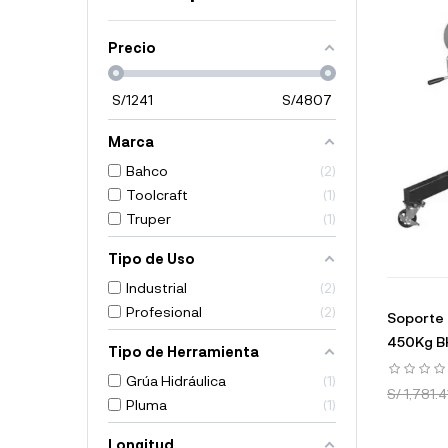
Precio
S/
1241
S/
4807
Marca
Bahco
2
Toolcraft
1
Truper
1
Tipo de Uso
Industrial
2
Profesional
2
Soporte 
450Kg B
Tipo de Herramienta
Grúa Hidráulica
1
S/ 1,781.4
Pluma
1
Longitud