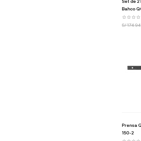
Set de 2
Bahco Q
S/ 174.94
Prensa Q
150-2