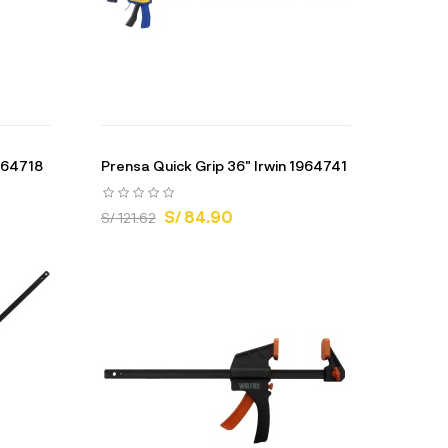
1964718
Prensa Quick Grip 36" Irwin 1964741
S/ 84.90
S/ 121.62