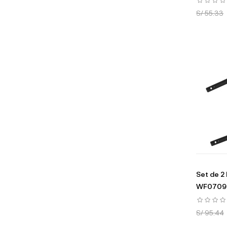
S/ 55.33
Set de 2
WF0709
S/ 95.44