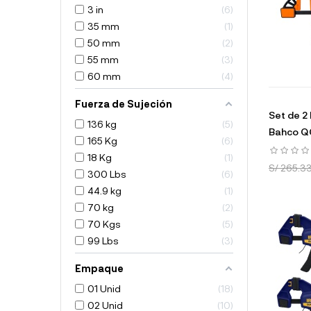
3 in
6
35 mm
1
50 mm
2
55 mm
3
60 mm
4
Fuerza de Sujeción
Set de 2
136 kg
5
Bahco Q
165 Kg
6
18 Kg
1
S/ 265.3
300 Lbs
6
44.9 kg
1
70 kg
2
70 Kgs
5
99 Lbs
3
Empaque
01 Unid
18
02 Unid
10