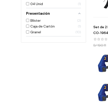
04 Unid
1
Presentación
Blíster
2
Caja de Cartón
1
Set de 2 
Granel
10
CO-1964
S/ 190.11