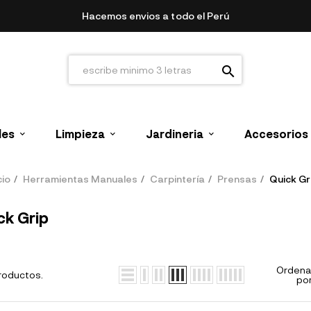
Hacemos envios a todo el Perú
search
les
Limpieza
Jardineria
Accesorios
cio
Herramientas Manuales
Carpintería
Prensas
Quick Gr
ck Grip
Ordena
roductos.
por