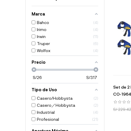
Marca
Bahco
4
Irimo
4
Irwin
11
Truper
6
Wolfox
4
Precio
S/
26
S/
317
Set de 2
Tipo de Uso
CO-1964
Casero/Hobbysta
2
Casero／Hobbysta
2
S/ 229.4
Industrial
4
Profesional
21
Apertura Máxima