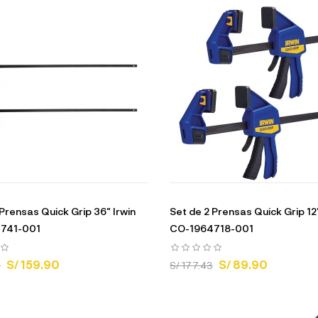
 Prensas Quick Grip 36" Irwin
Set de 2 Prensas Quick Grip 12"
741-001
CO-1964718-001
S/ 159.90
S/ 89.90
2
S/ 177.43