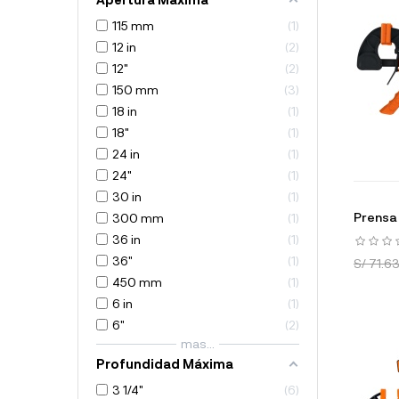
115 mm
1
12 in
2
12"
2
150 mm
3
18 in
1
18"
1
24 in
1
24"
1
30 in
1
Prensa 
300 mm
1
36 in
1
36"
1
S/ 71.6
450 mm
1
6 in
1
6"
2
mas...
Profundidad Máxima
3 1/4"
6