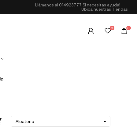
Llámanos al
014923777
Si necesitas ayuda!
Ubica nuestras Tiendas
0
0
ip
r

Aleatorio
: