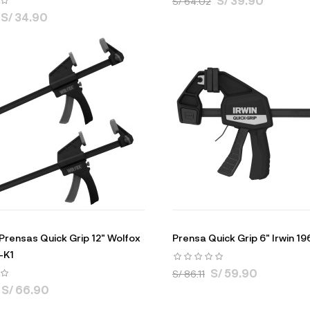
S/ 39.90
S/ 64.02
S/ 34.90
 Prensas Quick Grip 12" Wolfox
Prensa Quick Grip 6" Irwin 1
-K1
S/ 59.90
S/ 86.11
S/ 66.90