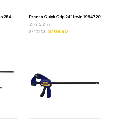
mo 254-
Prensa Quick Grip 24" Irwin 1964720
S/ 69.90
S/ 101.33