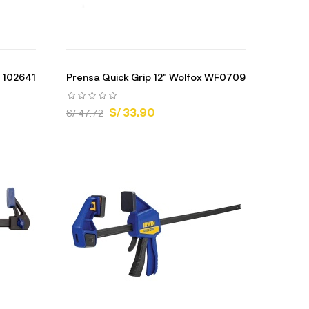
r 102641
Prensa Quick Grip 12" Wolfox WF0709
S/ 33.90
S/ 47.72