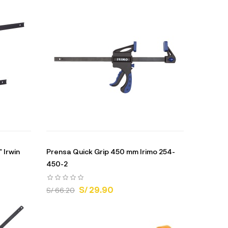
 Irwin
Prensa Quick Grip 450 mm Irimo 254-
450-2
S/ 29.90
S/ 66.20