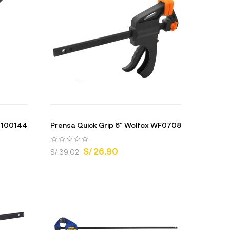
r 100144
Prensa Quick Grip 6" Wolfox WF0708
S/ 26.90
S/ 39.02