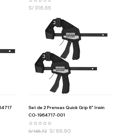
S/ 316.55
964717
Set de 2 Prensas Quick Grip 6" Irwin
CO-1964717-001
S/ 99.90
S/ 145.72