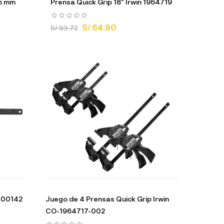
15 mm
Prensa Quick Grip 18" Irwin 1964719
S/ 64.90
S/ 93.72
 100142
Juego de 4 Prensas Quick Grip Irwin
CO-1964717-002