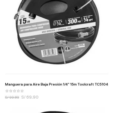
Manguera para Aire Baja Presión 1/4" 15m Toolcraft TC5104
S/ 69.90
S/ 99.89