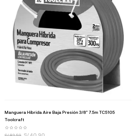
Manguera Híbrida Aire Baja Presión 3/8" 7.5m TC5105
Toolcraft
S/ 40.90
S/ 83.59