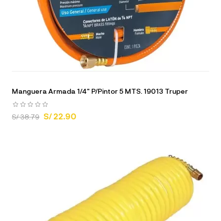
Manguera Armada 1/4" P/Pintor 5 MTS. 19013 Truper
S/ 22.90
S/ 38.79