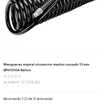
Mangueras espiral c/conector macho roscado 13 mm
BPH1310A Bahco
S/ 296.90
S/ 776.77
Mostrando 1-21 de 21 artículo(s)