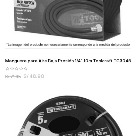
Manguera para Aire Baja Presión 1/4" 10m Toolcraft TC3045
S/ 48.90
S/ 71.63