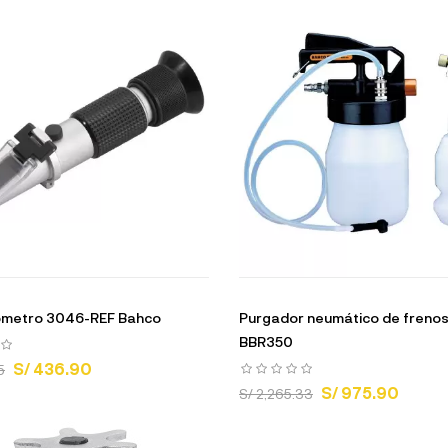
ómetro 3046-REF Bahco
Purgador neumático de frenos 
BBR350
S/ 436.90
5
S/ 975.90
S/ 2,265.33