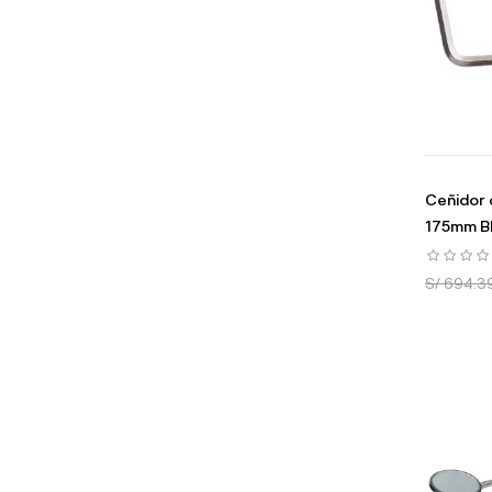
Ceñidor 
175mm B
S/ 694.3