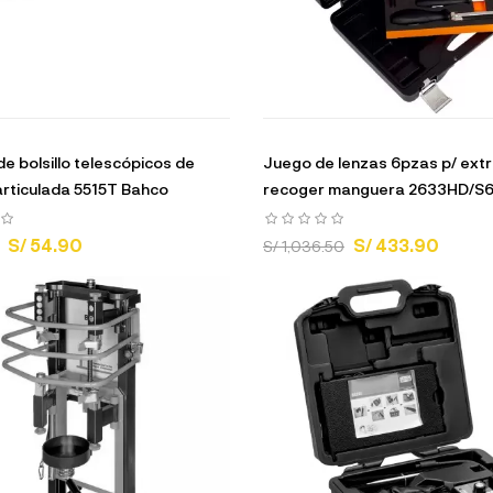
de bolsillo telescópicos de
Juego de lenzas 6pzas p/ extr
rticulada 5515T Bahco
recoger manguera 2633HD/S6
S/ 54.90
S/ 433.90
S/ 1,036.50