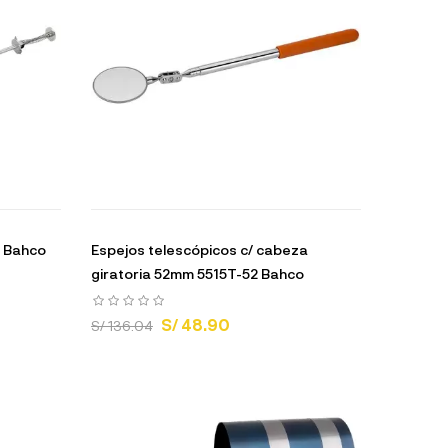
0 Bahco
Espejos telescópicos c/ cabeza
giratoria 52mm 5515T-52 Bahco
S/ 48.90
S/ 136.04