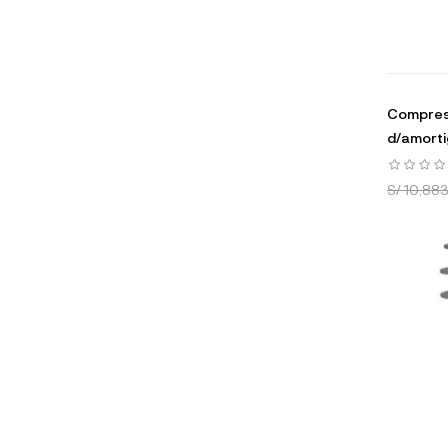
Compres
d/amort
S/ 10,883