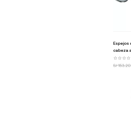
Espejos 
cabeza a
S/ 153.20