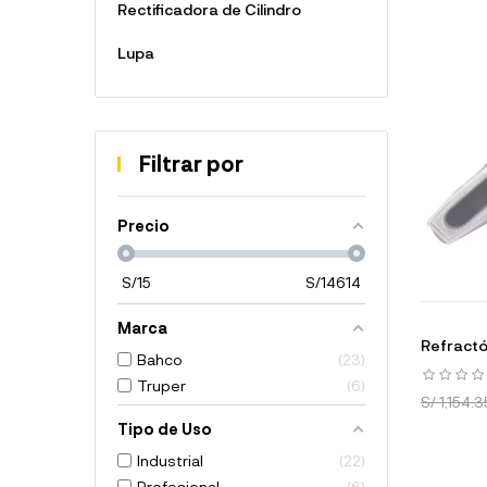
Rectificadora de Cilindro
Lupa
Filtrar por
Precio
S/
15
S/
14614
Marca
Refract
Bahco
23
Truper
6
S/ 1,154.3
Tipo de Uso
Industrial
22
Profesional
6