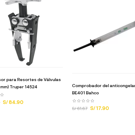
r para Resortes de Válvulas
Comprobador del anticongela
38 mm) Truper 14524
BE401 Bahco
S/ 84.90
4
S/ 17.90
S/ 61.67