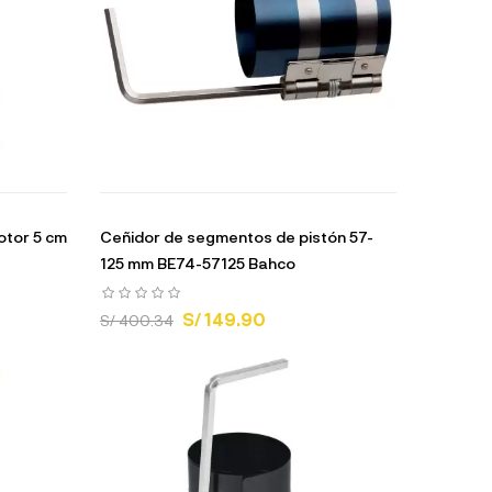
otor 5 cm
Ceñidor de segmentos de pistón 57-
125 mm BE74-57125 Bahco
S/ 149.90
S/ 400.34