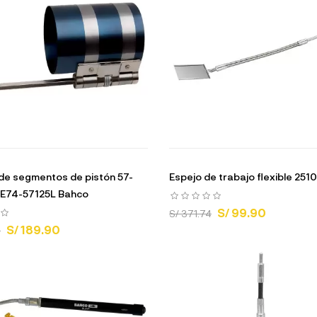
de segmentos de pistón 57-
Espejo de trabajo flexible 251
BE74-57125L Bahco
S/ 99.90
S/ 371.74
S/ 189.90
3