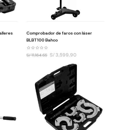
alleres
Comprobador de faros con láser
BLBT100 Bahco
S/ 3,599.90
S/ 11,164.65