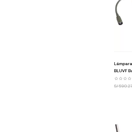
Lámpara 
BLUVF B
S/ 590.2