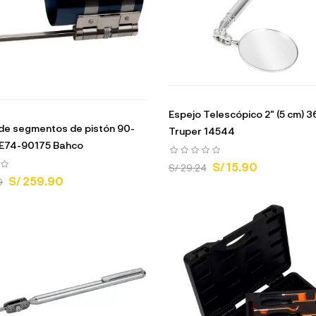
Espejo Telescópico 2" (5 cm) 3
de segmentos de pistón 90-
Truper 14544
E74-90175 Bahco
S/ 15.90
S/ 29.24
S/ 259.90
9