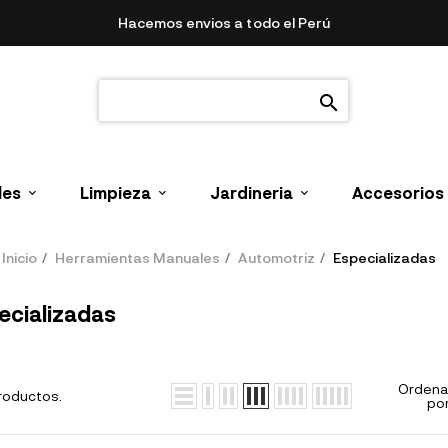
Hacemos envios a todo el Perú
search
les
Limpieza
Jardineria
Accesorios
Inicio
Herramientas Manuales
Automotriz
Especializadas
ecializadas
Ordena
roductos.
por