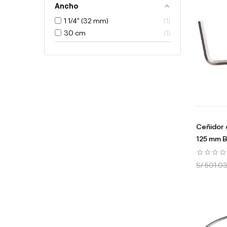
Ancho
1 1/4" (32 mm)
1
30 cm
1
Ceñidor 
125 mm 
S/ 501.0