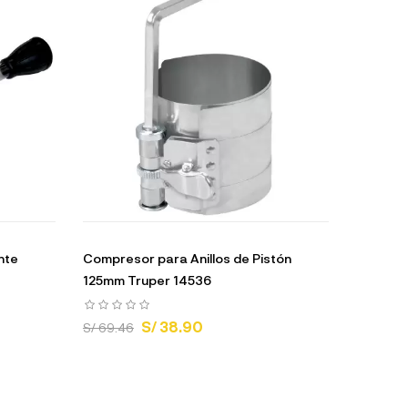
nte
Compresor para Anillos de Pistón
125mm Truper 14536
S/ 38.90
S/ 69.46