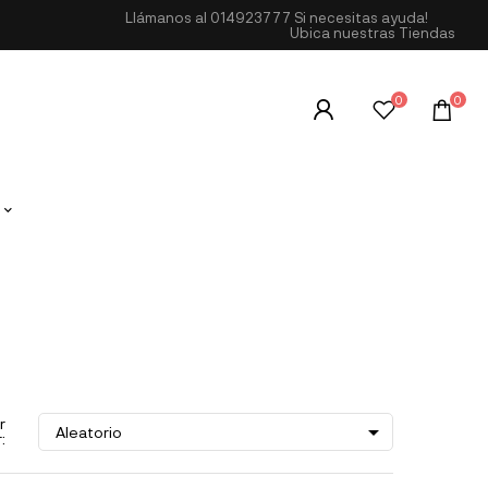
Llámanos al
014923777
Si necesitas ayuda!
Ubica nuestras Tiendas
0
0
r

Aleatorio
: