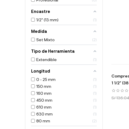
Encastre
1/2" (13 mm)
1
Medida
Set Mixto
2
Tipo de Herramienta
Extendible
1
Longitud
Compreso
0 - 25 mm
1
1 1/2" (
150 mm
1
160 mm
1
S/ 136.0
450 mm
1
610 mm
1
630 mm
1
80 mm
2