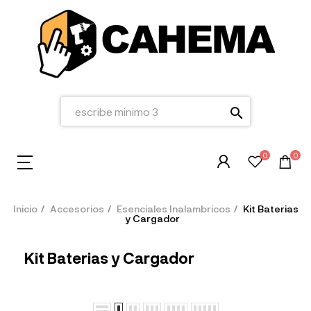
search
0
0
Inicio
Accesorios
Esenciales Inalambricos
Kit Baterias
y Cargador
Kit Baterias y Cargador