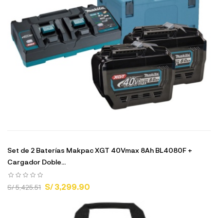
Set de 2 Baterías Makpac XGT 40Vmax 8Ah BL4080F +
Cargador Doble...
S/ 3,299.90
S/ 5,425.51