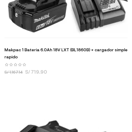
Makpac 1 Bateria 6.0Ah 18V LXT (BL1860B) + cargador simple
rapido
S/ 719.90
S/ 1,167.14