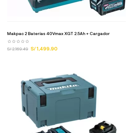
Makpac 2 Baterías 40Vmax XGT 2.5Ah + Cargador
S/ 1,499.90
S/ 2,169.49