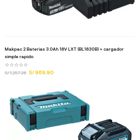
Makpac 2 Baterias 3.0Ah 18V LXT (BL1830B) + cargador
simple rapido
S/ 969.90
S/ 1,257.28