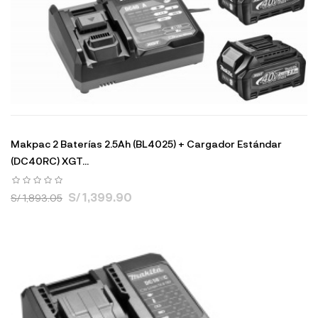
Makpac 2 Baterías 2.5Ah (BL4025) + Cargador Estándar
(DC40RC) XGT...
S/ 1,399.90
S/ 1,893.05