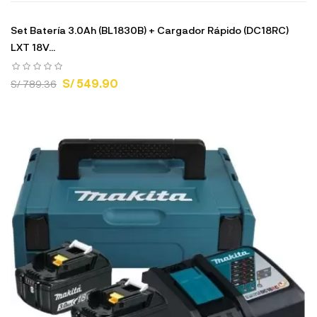
Set Batería 3.0Ah (BL1830B) + Cargador Rápido (DC18RC)
LXT 18V...
S/ 549.90
S/ 789.36