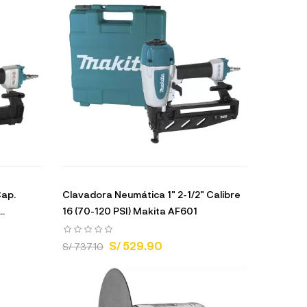
Cap.
Clavadora Neumática 1" 2-1/2" Calibre
..
16 (70-120 PSI) Makita AF601
S/ 529.90
S/ 737.10