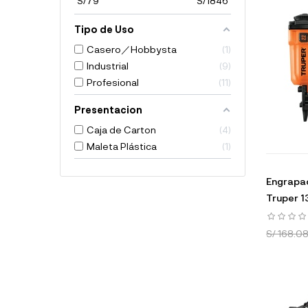
S/
79
S/
1846
Tipo de Uso
Casero／Hobbysta
1
Industrial
9
Profesional
11
Presentacion
Caja de Carton
4
Maleta Plástica
1
Engrapad
Truper 1
S/ 168.0