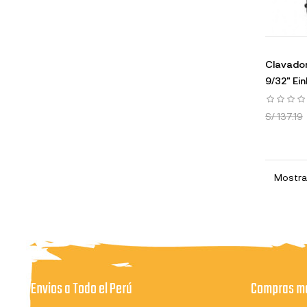
Clavado
9/32" Ein
S/ 137.19
Mostran
Envios a Todo el Perú
Compras ma