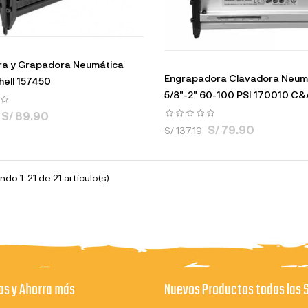
ra y Grapadora Neumática
Engrapadora Clavadora Neum
hell 157450
5/8"-2" 60-100 PSI 170010 C&
S/ 89.90
S/ 79.90
S/ 137.19
do 1-21 de 21 artículo(s)
s y Ahorra más
Nuevos Productos todas las