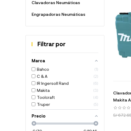
Clavadoras Neumáticas
Engrapadoras Neumáticas
Filtrar por
Marca
Bahco
1
C & A
2
IR Ingersoll Rand
6
Makita
3
Clavador
Toolcraft
4
Makita 
Truper
5
S/ 672.6
Precio