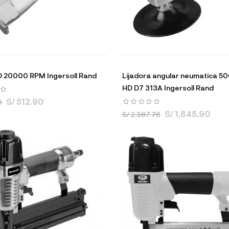
D 20000 RPM Ingersoll Rand
Lijadora angular neumatica 5
HD D7 313A Ingersoll Rand
S/ 512.90
0
S/ 1,845.90
S/ 2,387.76