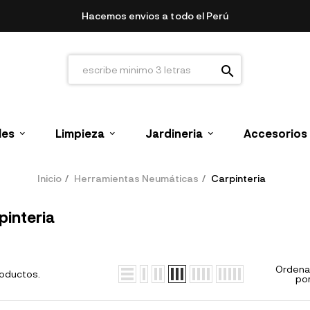
Hacemos envios a todo el Perú
search
les
Limpieza
Jardineria
Accesorios
Inicio
Herramientas Neumáticas
Carpinteria
pinteria
Ordena
roductos.
por