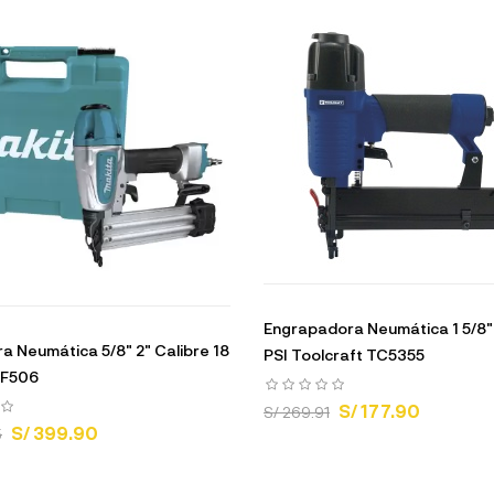
Engrapadora Neumática 1 5/8"
a Neumática 5/8" 2" Calibre 18
PSI Toolcraft TC5355
AF506
S/ 177.90
S/ 269.91
S/ 399.90
5