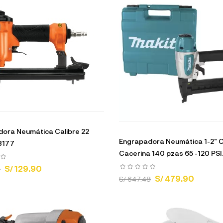
ora Neumática Calibre 22
Engrapadora Neumática 1-2" 
3177
Cacerina 140 pzas 65 -120 PSI.
S/ 129.90
8
S/ 479.90
S/ 647.48