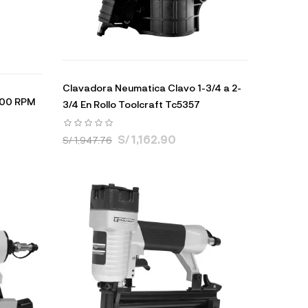
Clavadora Neumatica Clavo 1-3/4 a 2-
000 RPM
3/4 En Rollo Toolcraft Tc5357
S/ 1,162.90
S/ 1,947.76