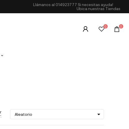
Llámanos al
014923777
Si necesitas ayuda!
Ubica nuestras Tiendas
0
0
r

Aleatorio
: