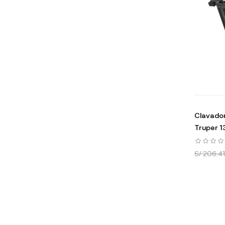
Clavador
Truper 1
S/ 206.41