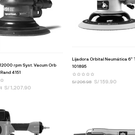
Lijadora Orbital Neumática 6"
 12000 rpm Syst. Vacum Orb
101895
l Rand 4151
S/ 159.90
S/ 206.98
S/ 1,207.90
1