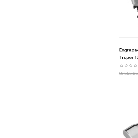
Engrapad
Truper 1
S/ 555.95