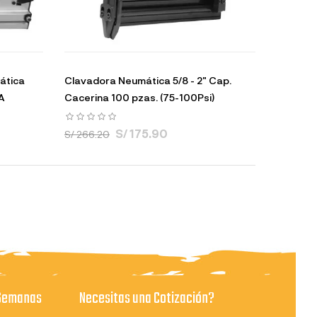
ática
Clavadora Neumática 5/8 - 2" Cap.
A
Cacerina 100 pzas. (75-100Psi)
S/ 175.90
S/ 266.20
 Semanas
Necesitas una Cotización?