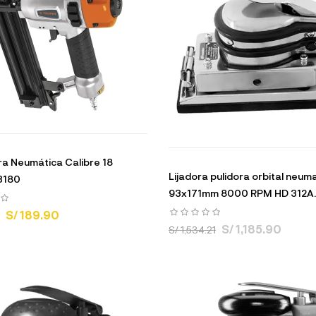
a Neumática Calibre 18
Lijadora pulidora orbital neum
3180
93x171mm 8000 RPM HD 312A..
S/ 189.90
S/ 1,185.90
S/ 1,534.21