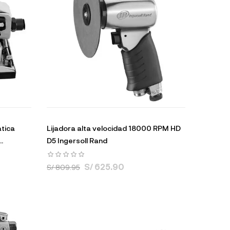
atica
Lijadora alta velocidad 18000 RPM HD
.
D5 Ingersoll Rand
S/ 625.90
S/ 809.95