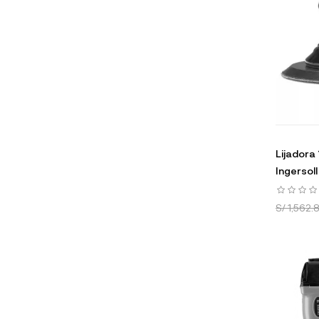
Lijadora
Ingersol
S/ 1,562.8