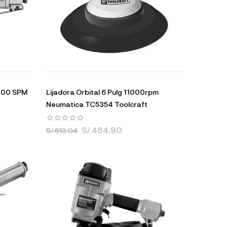
0000 SPM
Lijadora Orbital 6 Pulg 11000rpm
Neumatica TC5354 Toolcraft
S/ 464.90
S/ 613.04