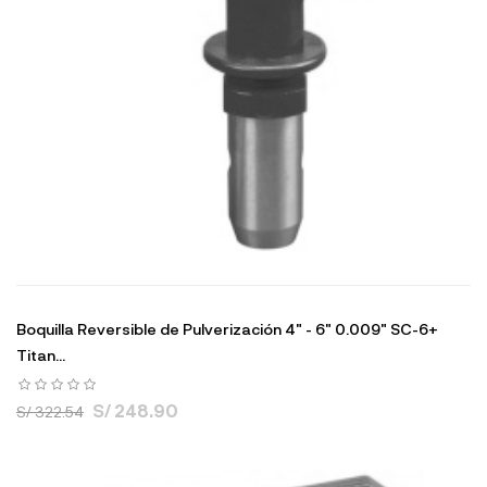
Boquilla Reversible de Pulverización 4" - 6" 0.009" SC-6+
Titan...
S/ 248.90
S/ 322.54