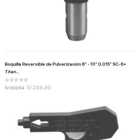
Boquilla Reversible de Pulverización 8" - 10" 0.015" SC-6+
Titan...
S/ 248.90
S/ 322.54