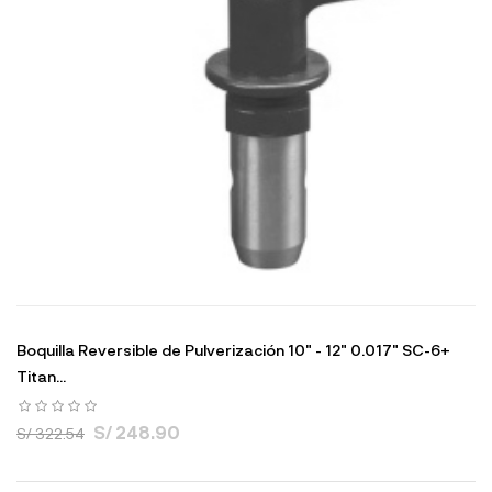
Boquilla Reversible de Pulverización 10" - 12" 0.017" SC-6+
Titan...
S/ 248.90
S/ 322.54