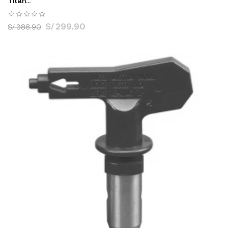
Titan...
S/ 299.90
S/ 388.90