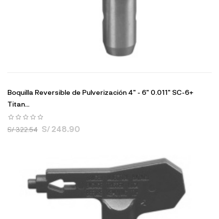
Boquilla Reversible de Pulverización 4" - 6" 0.011" SC-6+
Titan...
S/ 248.90
S/ 322.54