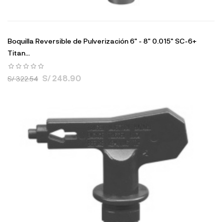
Boquilla Reversible de Pulverización 6" - 8" 0.015" SC-6+
Titan...
S/ 248.90
S/ 322.54