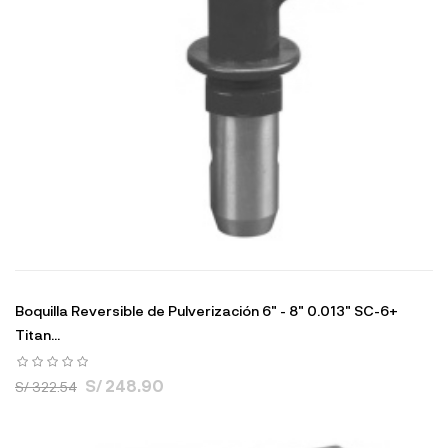
Boquilla Reversible de Pulverización 6" - 8" 0.013" SC-6+
Titan...
S/ 248.90
S/ 322.54