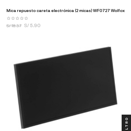
Mica repuesto careta electrónica (2 micas) WF0727 Wolfox
S/ 5.90
S/ 18.37
FILTRO