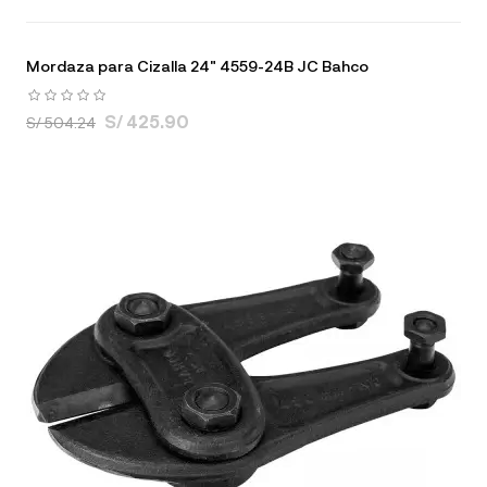
Mordaza para Cizalla 24" 4559-24B JC Bahco
S/ 425.90
S/ 504.24