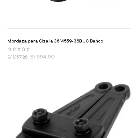
Mordaza para Cizalla 36"4559-36B JC Bahco
S/ 994.90
S/ 1,167.28