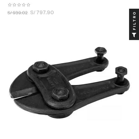
S/ 797.90
S/ 939.02
FILTRO