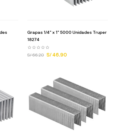
ades
Grapas 1/4" x 1" 5000 Unidades Truper
18274
S/ 46.90
S/ 66.20