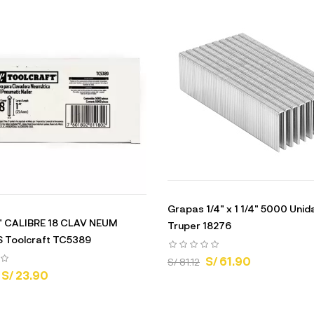
Grapas 1/4" x 1 1/4" 5000 Uni
" CALIBRE 18 CLAV NEUM
Truper 18276
 Toolcraft TC5389
S/ 61.90
S/ 81.12
S/ 23.90