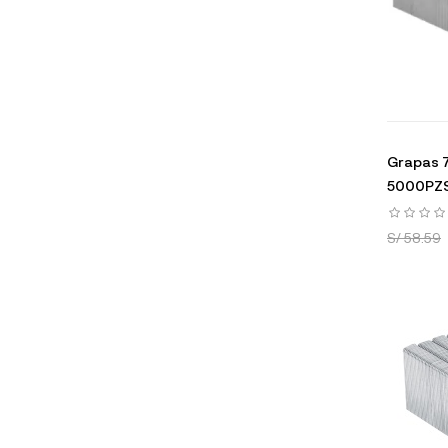
Grapas 7
5000PZS
S/ 58.59