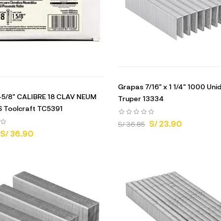
Grapas 7/16" x 1 1/4" 1000 Un
-5/8" CALIBRE 18 CLAV NEUM
Truper 13334
 Toolcraft TC5391
S/ 23.90
S/ 36.85
S/ 36.90