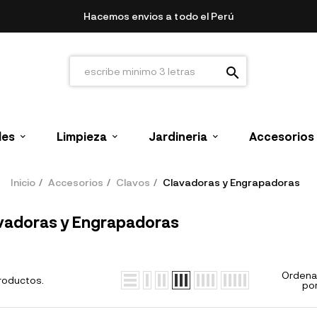
Hacemos envios a todo el Perú
search
les
Limpieza
Jardineria
Accesorios
Inicio
Accesorios
Clavos
Clavadoras y Engrapadoras
vadoras y Engrapadoras
Ordena
roductos.
por