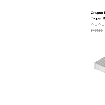
Grapas 1
Truper 1
S/ 61.85