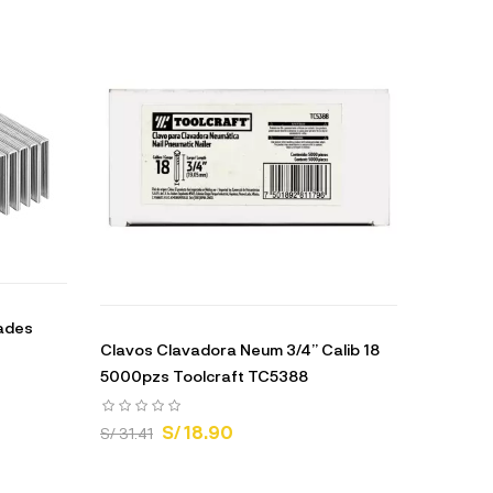
dades
Clavos Clavadora Neum 3/4” Calib 18
5000pzs Toolcraft TC5388
S/ 18.90
S/ 31.41