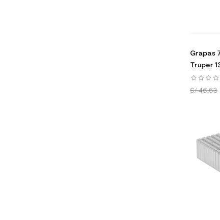
Grapas 7
Truper 
S/ 46.63