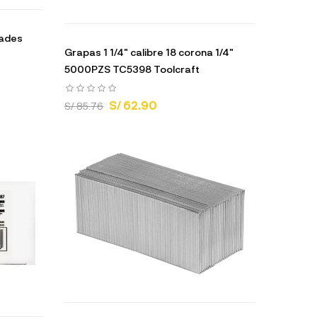
dades
Grapas 1 1/4" calibre 18 corona 1/4"
5000PZS TC5398 Toolcraft
S/ 62.90
S/ 85.76