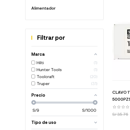
Alimentador
Filtrar por
Marca
Hilti
1
Hunter Tools
1
Toolcraft
20
Truper
31
CLAVO 1
Precio
5000PZS
S/
9
S/
1000
S/ 35.76
Tipo de uso