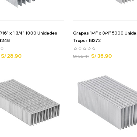
/16" x 1 3/4" 1000 Unidades
Grapas 1/4" x 3/4" 5000 Unid
13348
Truper 18272
S/ 28.90
S/ 36.90
S/ 56.41