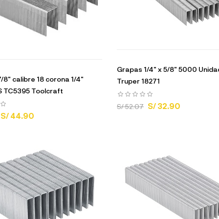
Grapas 1/4" x 5/8" 5000 Unid
/8" calibre 18 corona 1/4"
Truper 18271
 TC5395 Toolcraft
S/ 32.90
S/ 52.07
S/ 44.90