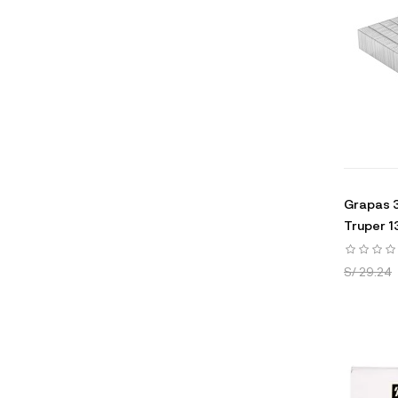
Grapas 3
Truper 
S/ 29.24