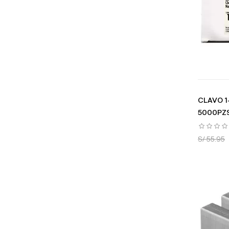
CLAVO 1
5000PZS
S/ 55.95