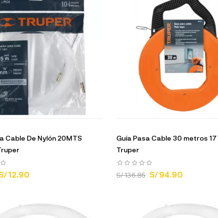
sa Cable De Nylón 20MTS
Guía Pasa Cable 30 metros 1
Truper
Truper
S/ 12.90
S/ 94.90
S/ 136.85