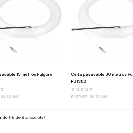
sacable 15 metros Fulgore
Cinta pasacable 30 metros Fu
FU1360
S/ 15.90
S/ 21.90
S/ 33.62
do 1-9 de 9 artículo(s)