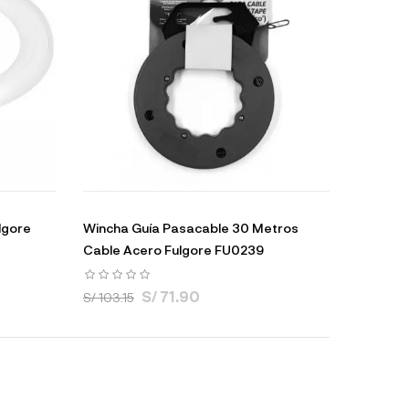
lgore
Wincha Guía Pasacable 30 Metros
Cable Acero Fulgore FU0239
S/ 71.90
S/ 103.15