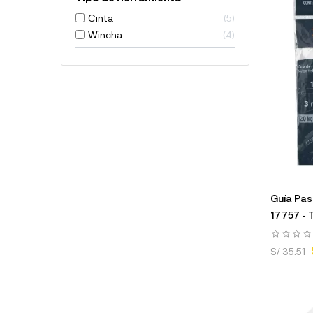
Cinta
5
Wincha
4
Guía Pa
17757 - 
S/ 35.51