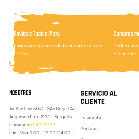
Envios a Todo el Perú
Compras ma
Envios por agencias de transportes a todo
Todos nuest
el Perú
descuento
NOSOTROS
SERVICIO AL
CLIENTE
Av. San Luis 3041 - SAn Borja / Av.
Angamos Este 2130 - Surquillo
Tu cuenta
Llámanos:
014923777
Pedidos
Lun - Vier 9.00 - 13.00 / 14.00 -