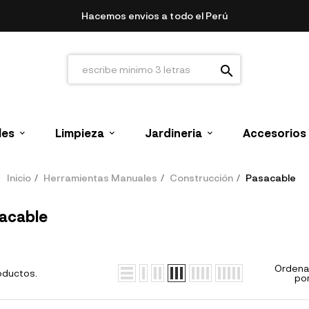
Hacemos envios a todo el Perú
search
les
Limpieza
Jardineria
Accesorios
Inicio
Herramientas Manuales
Construcción
Pasacable
acable
Ordena
oductos.
por