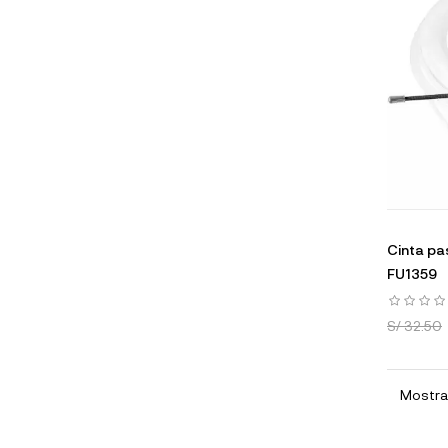
Cinta pa
FU1359
S/ 32.50
Mostran