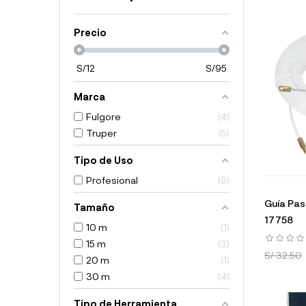
Precio
S/
12
S/
95
Marca
Fulgore
4
Truper
5
Tipo de Uso
Profesional
9
Guía Pas
Tamaño
17758
10 m
1
15 m
3
S/ 32.50
20 m
1
30 m
4
Tipo de Herramienta