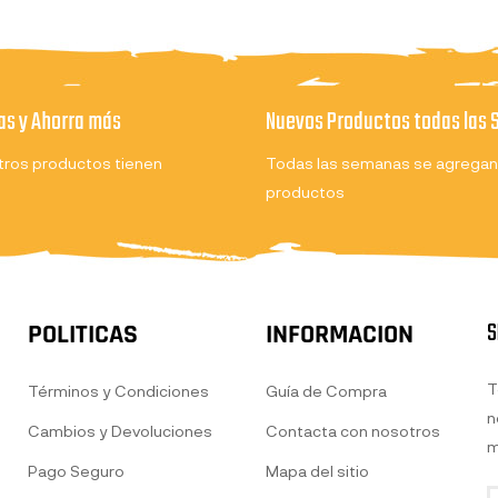
s y Ahorra más
Nuevos Productos todas las
ros productos tienen
Todas las semanas se agregan
productos
S
POLITICAS
INFORMACION
T
Términos y Condiciones
Guía de Compra
n
Cambios y Devoluciones
Contacta con nosotros
m
Pago Seguro
Mapa del sitio