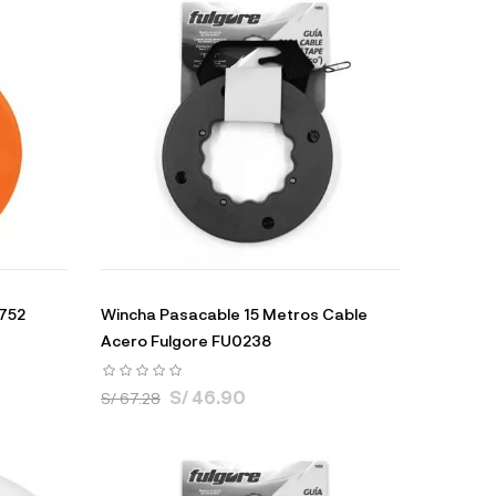
7752
Wincha Pasacable 15 Metros Cable
Acero Fulgore FU0238
S/ 46.90
S/ 67.28