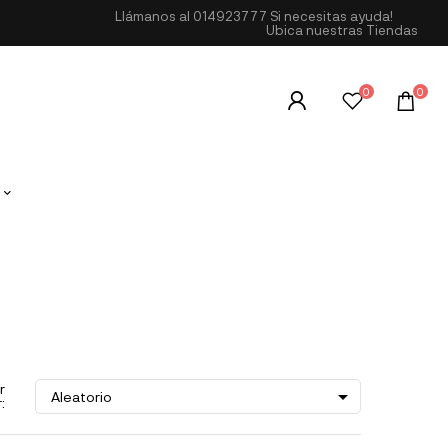
Llámanos al
014923777
Si necesitas ayuda!
Ubica nuestras Tiendas
0
0
r

Aleatorio
: