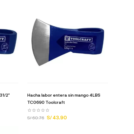
31/2"
Hacha labor entera sin mango 4LBS
TC0690 Toolcraft
S/ 43.90
S/ 60.76