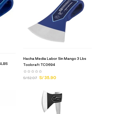
Hacha Media Labor Sin Mango 3 Lbs
 4LBS
Toolcraft TC0694
S/ 35.90
S/ 52.07