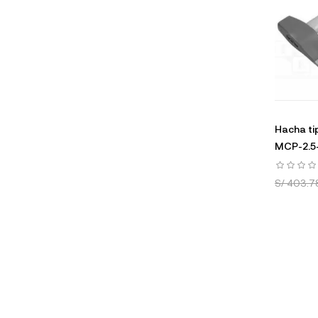
Hacha ti
MCP-2.5
S/ 403.7