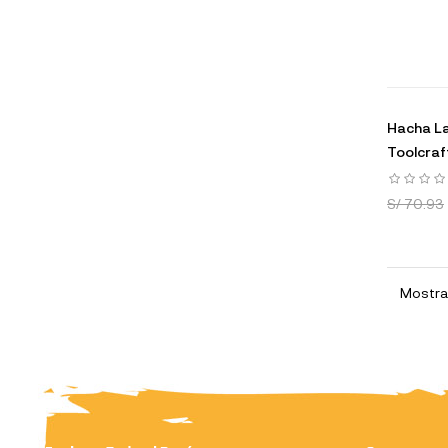
Hacha La
Toolcra
S/ 70.93
Mostran