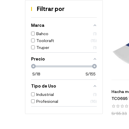
Filtrar por
Marca
Bahco
1
Toolcraft
15
Truper
1
Precio
S/
18
S/
155
Tipo de Uso
Hacha me
Industrial
1
TC0695 
Profesional
16
S/ 55.33