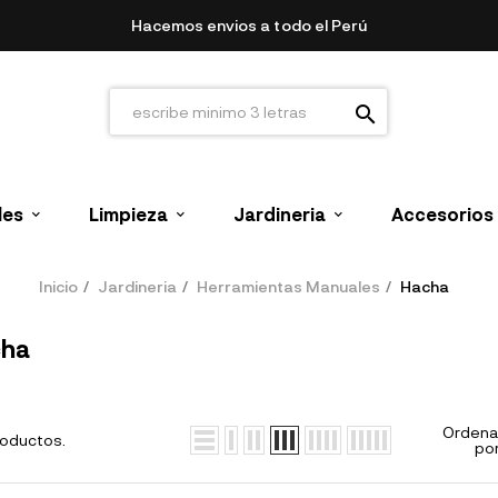
Hacemos envios a todo el Perú
search
les
Limpieza
Jardineria
Accesorios
Inicio
Jardineria
Herramientas Manuales
Hacha
ha
Ordena
roductos.
por