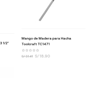
Mango de Madera para Hacha
3 1/2"
Toolcraft TC1471
S/ 18.90
S/ 31.41