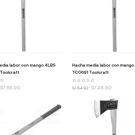
edia labor con mango 4LBS
Hacha media labor con mango
Toolcraft
TC0691 Toolcraft
S/ 56.90
S/ 46.90
S/ 64.92