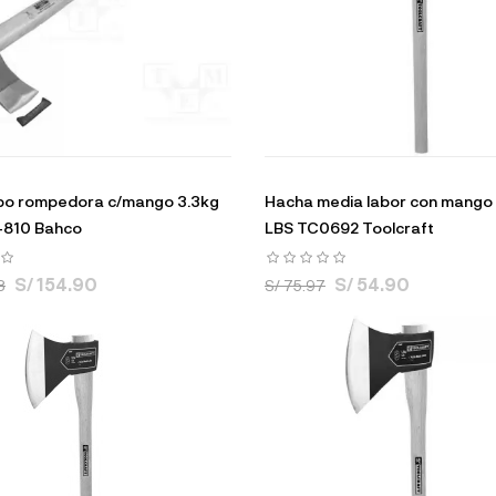
po rompedora c/mango 3.3kg
Hacha media labor con mango 
-810 Bahco
LBS TC0692 Toolcraft
S/ 154.90
S/ 54.90
8
S/ 75.97