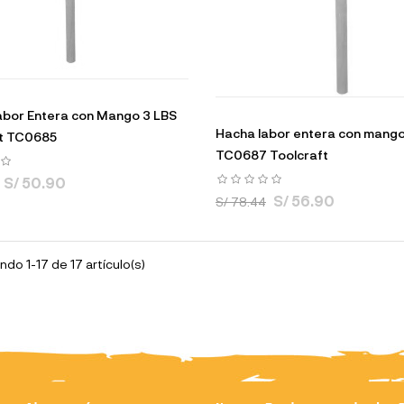
bor Entera con Mango 3 LBS
Hacha labor entera con mang
ft TC0685
TC0687 Toolcraft
S/ 50.90
S/ 56.90
S/ 78.44
do 1-17 de 17 artículo(s)