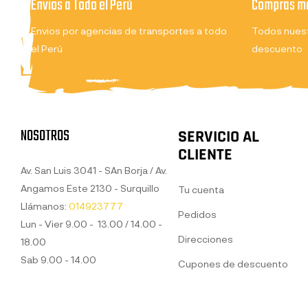
Envios a Todo el Perú
Compras ma
Envios por agencias de transportes a todo
Todos nuest
el Perú
descuento
NOSOTROS
SERVICIO AL
CLIENTE
Av. San Luis 3041 - SAn Borja / Av.
Angamos Este 2130 - Surquillo
Tu cuenta
Llámanos:
014923777
Pedidos
Lun - Vier 9.00 - 13.00 / 14.00 -
Direcciones
18.00
Sab 9.00 - 14.00
Cupones de descuento