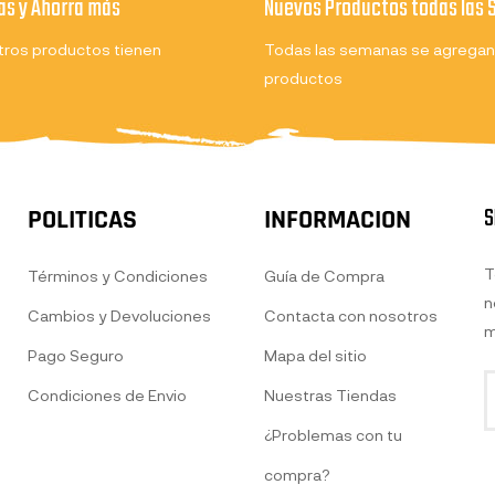
s y Ahorra más
Nuevos Productos todas las
ros productos tienen
Todas las semanas se agregan
productos
S
POLITICAS
INFORMACION
T
Términos y Condiciones
Guía de Compra
n
Cambios y Devoluciones
Contacta con nosotros
m
Pago Seguro
Mapa del sitio
Condiciones de Envio
Nuestras Tiendas
¿Problemas con tu
compra?