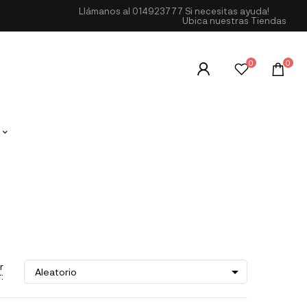
Llámanos al
014923777
Si necesitas ayuda!
Ubica nuestras Tiendas
0
0
r

Aleatorio
: