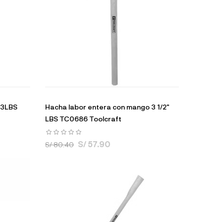
 3LBS
Hacha labor entera con mango 3 1/2"
LBS TC0686 Toolcraft
S/ 57.90
S/ 80.40