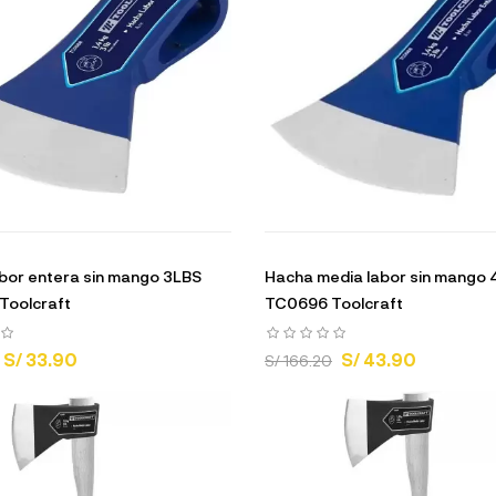
bor entera sin mango 3LBS
Hacha media labor sin mango
Toolcraft
TC0696 Toolcraft
S/ 33.90
S/ 43.90
S/ 166.20