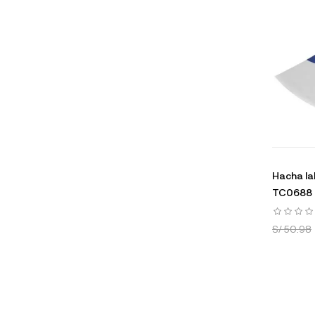
Hacha la
TC0688 
S/ 50.98