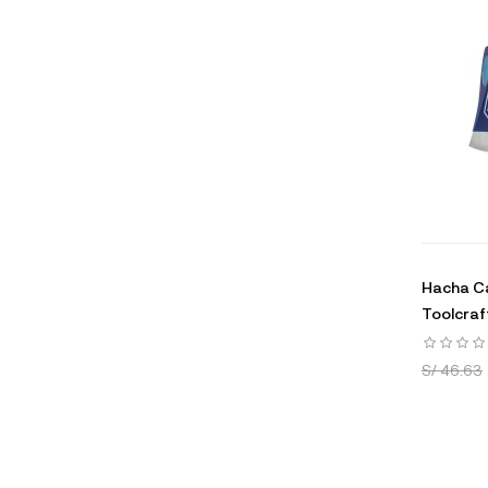
Hacha Ca
Toolcra
S/ 46.63