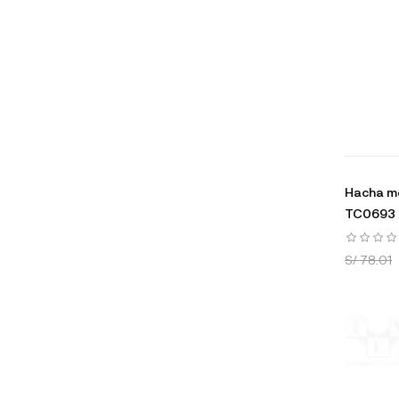
Hacha m
TC0693 
S/ 78.01