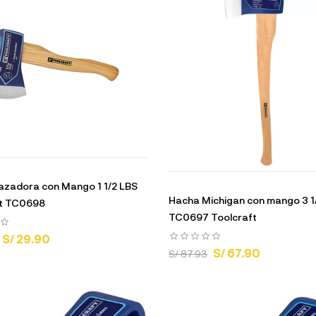
zadora con Mango 1 1/2 LBS
Hacha Michigan con mango 3 1
ft TC0698
TC0697 Toolcraft
S/ 29.90
S/ 67.90
S/ 87.93