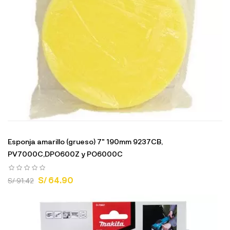
Esponja amarillo (grueso) 7" 190mm 9237CB,
PV7000C,DPO600Z y PO6000C
S/ 64.90
S/ 91.42