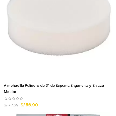
Almohadilla Pulidora de 3" de Espuma Engancha‑y‑Enlaza
Makita
S/ 56.90
S/ 77.69