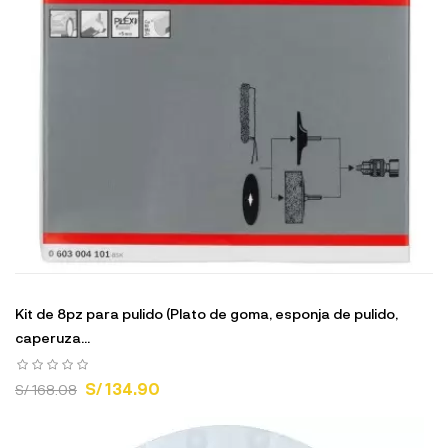
Kit de 8pz para pulido (Plato de goma, esponja de pulido,
caperuza...
S/ 134.90
S/ 168.08