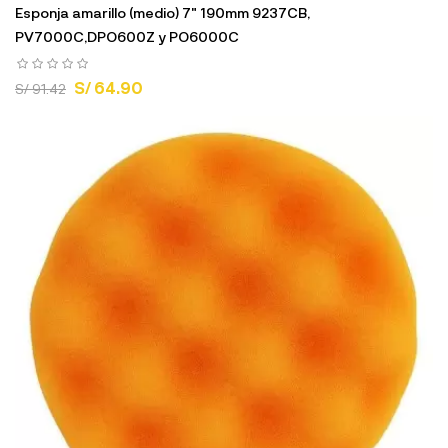
Esponja amarillo (medio) 7" 190mm 9237CB,
PV7000C,DPO600Z y PO6000C
S/ 64.90
S/ 91.42