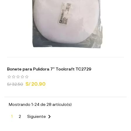
Bonete para Pulidora 7" Toolcraft TC2729
S/ 20.90
S/ 32.50
Mostrando 1-24 de 28 artículo(s)

1
2
Siguiente