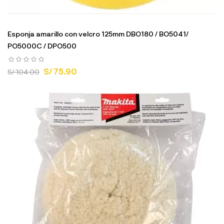
Esponja amarillo con velcro 125mm DBO180 / BO5041/
PO5000C / DPO500
S/ 75.90
S/ 104.00