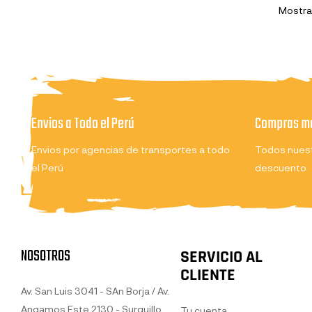
Mostran
Envios a Todo el Perú
Compras ma
Envios por agencias de transportes a todo
Todos nuest
el Perú
descuento
NOSOTROS
SERVICIO AL
CLIENTE
Av. San Luis 3041 - SAn Borja / Av.
Angamos Este 2130 - Surquillo
Tu cuenta