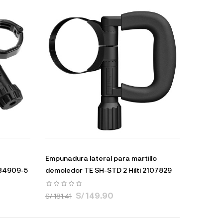
Empunadura lateral para martillo
34909-5
demoledor TE SH-STD 2 Hilti 2107829
S/ 149.90
S/ 181.41