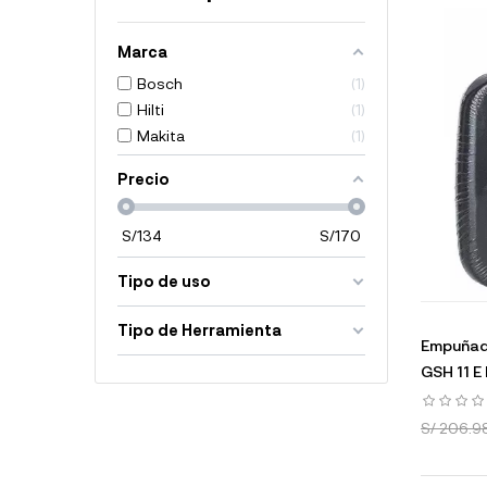
Marca
Bosch
1
Hilti
1
Makita
1
Precio
S/
134
S/
170
Tipo de uso
Tipo de Herramienta
Empuñadu
GSH 11 E
S/ 206.9