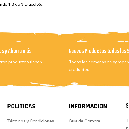
do 1-3 de 3 artículo(s)
s y Ahorra más
Nuevos Productos todas las
ros productos tienen
Todas las semanas se agregan
productos
S
POLITICAS
INFORMACION
T
Términos y Condiciones
Guía de Compra
n