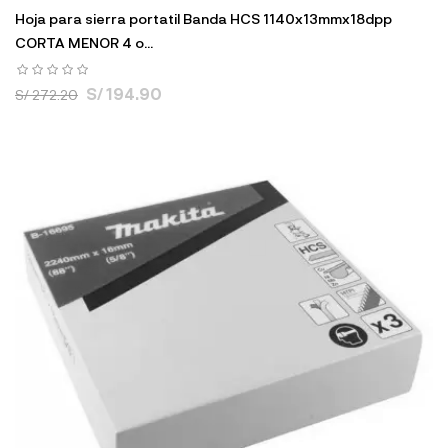
Hoja para sierra portatil Banda HCS 1140x13mmx18dpp
CORTA MENOR 4 o...
S/ 194.90
S/ 272.20