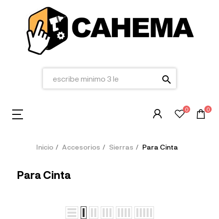
search
0
0
Inicio
Accesorios
Sierras
Para Cinta
Para Cinta