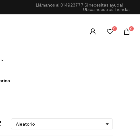
Llámanos al
014923777
Si necesitas ayuda!
Ubica nuestras Tiendas
0
0
orios
r

Aleatorio
: