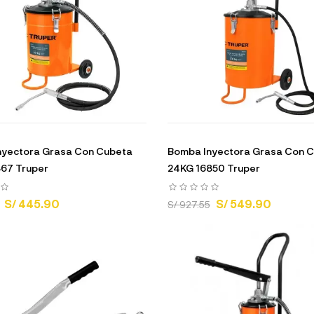
nyectora Grasa Con Cubeta
Bomba Inyectora Grasa Con 
867 Truper
24KG 16850 Truper
S/ 445.90
S/ 549.90
S/ 927.55