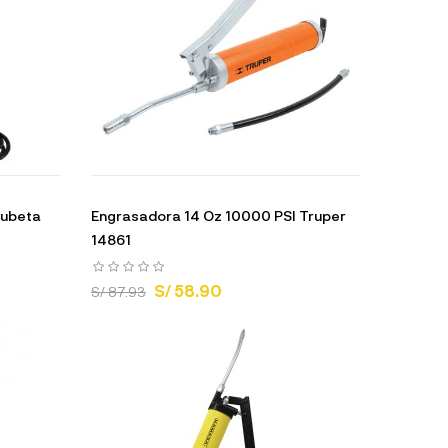
Cubeta
Engrasadora 14 Oz 10000 PSI Truper
14861
S/ 58.90
S/ 87.93