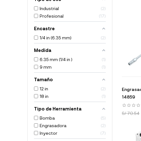
Industrial
2
Profesional
17
Encastre
1/4 in (6.35 mm)
2
Medida
6.35 mm (1/4 in )
1
9 mm
1
Tamaño
12 in
2
Engrasad
18 in
1
14859
Tipo de Herramienta
S/ 70.54
Bomba
5
Engrasadora
2
Inyector
7