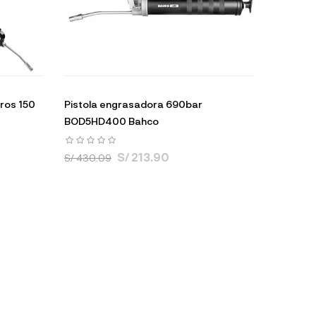
ros 150
Pistola engrasadora 690bar
BOD5HD400 Bahco
S/ 213.90
S/ 430.09