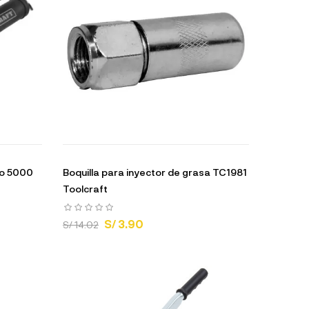
do 5000
Boquilla para inyector de grasa TC1981
Toolcraft
S/ 3.90
S/ 14.02