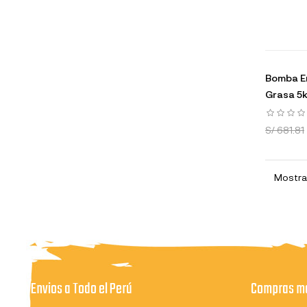
Bomba E
Grasa 5
S/ 681.81
Mostran
Envios a Todo el Perú
Compras ma