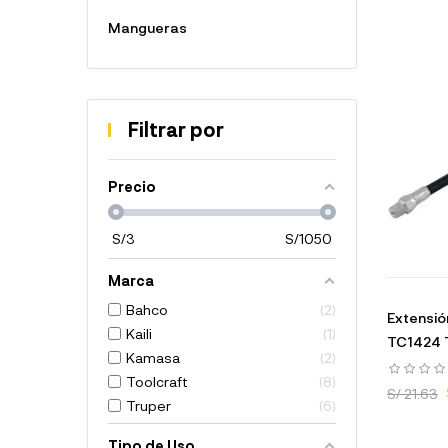
Mangueras
Filtrar por
Precio
S/
3
S/
1050
Marca
Bahco
2
Extensió
Kaili
1
TC1424 T
Kamasa
2
Toolcraft
8
S/ 21.63
Truper
6
Tipo de Uso