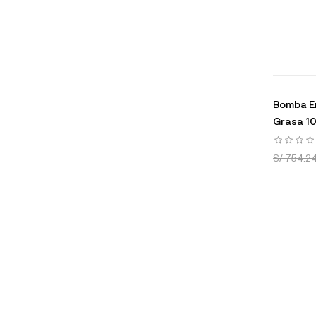
Bomba E
Grasa 10
S/ 754.2