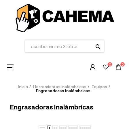
search
0
0
Inicio
Herramientas inalambricas
Equipos
Engrasadoras Inalámbricas
Engrasadoras Inalámbricas