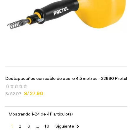
Destapacaños con cable de acero 4.5 metros - 22880 Pretul
S/ 27.90
S/ 52.07
Mostrando 1-24 de 411 artículo(s)

1
2
3
…
18
Siguiente