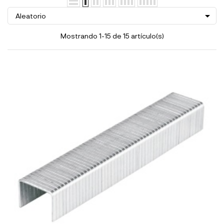

Aleatorio
Mostrando 1-15 de 15 artículo(s)